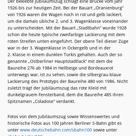
Der beklebte Jubiläumszug schlägt eine Brücke vom Jahr
1926 bis zur heutigen Zeit. Bei der Bauart „Oranienburg“
von 1926 waren die Wagen noch in rot und gelb lackiert,
um die damals übliche 2. und 3. Wagenklasse voneinander
zu unterscheiden. Mit der Bauart „Stadtbahn“ wurde 1928
schon die heute typische zweifarbige Lackierung mit dem
roten Streifen unten eingeführt. Der obere Teil dieser Züge
war in der 3. Wagenklasse in Ockergelb und in der
2. Klasse in einem dunklen Türkis gehalten. Auch der so
genannte „Ostberliner Hauptstadtlack“ mit dem die
Baureihe 276 ab 1984 in Hellbeige und Bordeauxrot
unterwegs war, ist zu sehen, sowie die silbergrau-blaue
Lackierung des Prototyps der Baureihe 480 von 1986. Nicht
zuletzt trägt der Jubiläumszug das rote Kleid mit
dunkelgrauem Fensterband, dem die Baureihe 485 ihren
Spitznamen „Coladose“ verdankt.
Fotos von dem Jubiläumszug sowie Wissenswertes und
historische Fotos aus 100 Jahren Berliner S-Bahn gibt es
unter
www.deutschebahn.com/sbahn100
sowie unter