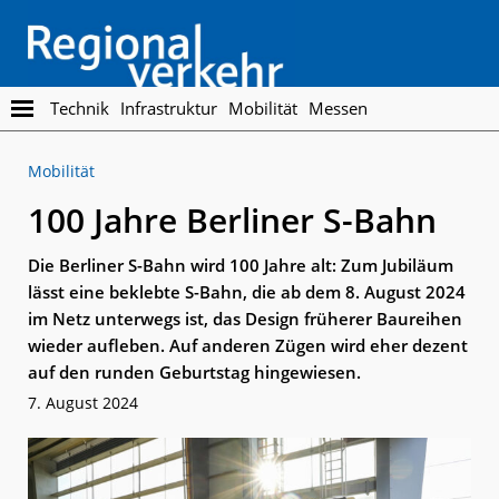
Skip
Skip
to
to
main
footer
content
Regionalverkehr
Die
Technik
Infrastruktur
Mobilität
Messen
Fachzeitschrift
für
Mobilität
den
Öffentlichen
100 Jahre Berliner S-Bahn
Personennahverkehr
Die Berliner S-Bahn wird 100 Jahre alt: Zum Jubiläum
lässt eine beklebte S-Bahn, die ab dem 8. August 2024
im Netz unterwegs ist, das Design früherer Baureihen
wieder aufleben. Auf anderen Zügen wird eher dezent
auf den runden Geburtstag hingewiesen.
7. August 2024