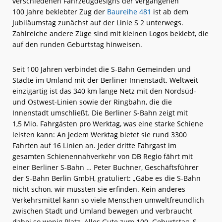
verschiedenen Fahrzeugdesigns der vergangenen
100 Jahre beklebter Zug der
Baureihe 481
ist ab dem
Jubiläumstag zunächst auf der Linie S 2 unterwegs.
Zahlreiche andere Züge sind mit kleinen Logos beklebt, die
auf den runden Geburtstag hinweisen.
Seit 100 Jahren verbindet die S-Bahn Gemeinden und
Städte im Umland mit der Berliner Innenstadt. Weltweit
einzigartig ist das 340 km lange Netz mit den Nordsüd-
und Ostwest-Linien sowie der Ringbahn, die die
Innenstadt umschließt. Die Berliner S-Bahn zeigt mit
1,5 Mio. Fahrgästen pro Werktag, was eine starke Schiene
leisten kann: An jedem Werktag bietet sie rund 3300
Fahrten auf 16 Linien an. Jeder dritte Fahrgast im
gesamten Schienennahverkehr von DB Regio fährt mit
einer Berliner S-Bahn … Peter Buchner, Geschäftsführer
der S-Bahn Berlin GmbH, gratuliert: „Gäbe es die S-Bahn
nicht schon, wir müssten sie erfinden. Kein anderes
Verkehrsmittel kann so viele Menschen umweltfreundlich
zwischen Stadt und Umland bewegen und verbraucht
dabei so wenig Platz. Alles Gute zum 100. Geburtstag, S-