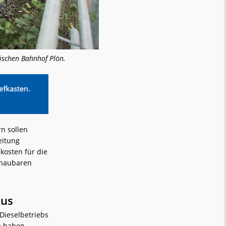
nischen Bahnhof Plön.
n sollen
eitung
kosten für die
chaubaren
kus
Dieselbetriebs
u haben