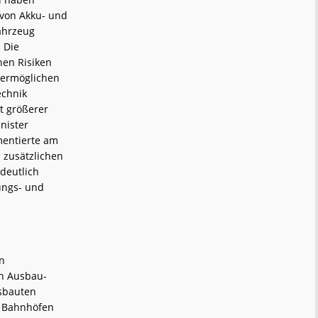
 von Akku- und
ahrzeug
 Die
hen Risiken
ermöglichen
echnik
t größerer
nister
mentierte am
 zusätzlichen
deutlich
ungs- und
en
en Ausbau-
sbauten
n Bahnhöfen