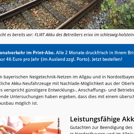
t es bereits vor: FLIRT Akku des Betreibers erixx im schleswig-holstei
n bayerischen Neigetechnik-Netzen im Allgäu und in Nordostbayer
itliche Akku-Neufahrzeuge mit Nachlade-Möglichkeit aus der Oberl
es verspricht günstigere Entwicklungs-, Anschaffungs- und Betriebs
zende Untersuchungen haben ergeben, dass dies mit einem übers
-Ausbau möglich ist.
Leistungsfähige Ak
Gutachten zur Beendigung des 
in Nordostbayern und im Allgä