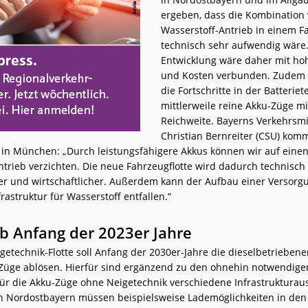
ergeben, dass die Kombination
Wasserstoff-Antrieb in einem F
technisch sehr aufwendig wäre.
Entwicklung wäre daher mit ho
und Kosten verbunden. Zudem 
die Fortschritte in der Batteriet
mittlerweile reine Akku-Züge mi
Reichweite. Bayerns Verkehrsmi
Christian Bernreiter (CSU) kom
 in München: „Durch leistungsfähigere Akkus können wir auf einen
ntrieb verzichten. Die neue Fahrzeugflotte wird dadurch technisch 
er und wirtschaftlicher. Außerdem kann der Aufbau einer Versorg
astruktur für Wasserstoff entfallen.“
ab Anfang der 2023er Jahre
getechnik-Flotte soll Anfang der 2030er-Jahre die dieselbetrieben
Züge ablösen. Hierfür sind ergänzend zu den ohnehin notwendig
 die Akku-Züge ohne Neigetechnik verschiedene Infrastrukturau
 In Nordostbayern müssen beispielsweise Lademöglichkeiten in de