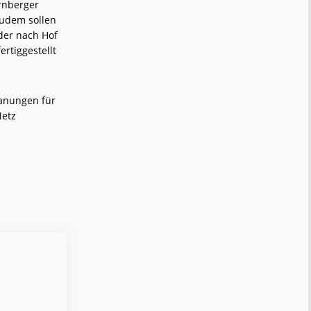
rnberger
Zudem sollen
der nach Hof
ertiggestellt
lanungen für
Netz