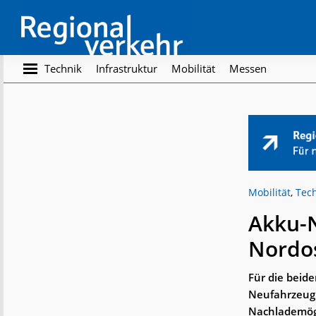
Skip
Skip
to
to
main
footer
content
Regionalverkehr
Die
Technik
Infrastruktur
Mobilität
Messen
Fachzeitschrift
für
den
Öffentlichen
Personennahverkehr
Mobilität
,
Tec
Akku-N
Nordo
Für die beide
Neufahrzeug 
Nachlademögl