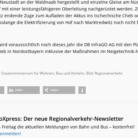
Neustadt an der Waldnaab hergestellt und einzelne Gleise am Nü
mit einer leistungsfähigeren Oberleitung nachgerüstet werden. 
tz endende Züge zum Aufladen der Akkus ins tschechische Cheb o
solange die Elektrifizierung von Hof nach Marktredwitz noch nicht f
wird voraussichtlich noch dieses Jahr die DB InfraGO AG mit den P
ieb in Nordostbayern inklusive der Maßnahmen im Neigetechnik-
s Staatsministerium für Wohnen, Bau und Verkehr, Bild: Regionalverkehr
teilen
teilen
ioXpress: Der neue Regionalverkehr-Newsletter
 Freitag die aktuellen Meldungen von Bahn und Bus – kostenfrei!
 anmelden!