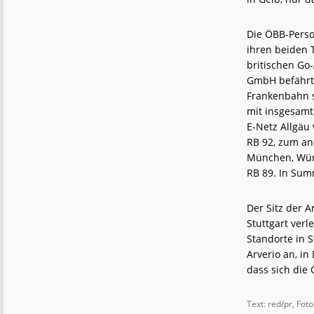
Die ÖBB-Perso
ihren beiden 
britischen Go
GmbH befährt 
Frankenbahn s
mit insgesamt
E-Netz Allgäu
RB 92, zum an
München, Würz
RB 89. In Sum
Der Sitz der 
Stuttgart ver
Standorte in S
Arverio an, i
dass sich die
Text: red/pr, Fot