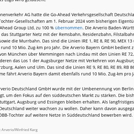
nenverkehr AG hatte die Go-Ahead Verkehrsgesellschaft Deutsch
Tochter-Gesellschaften am 1. Februar 2024 vom bisherigen Eigentü
-Ahead Group Ltd, zu 100 %
übernommen
. Die Arverio Baden-Wür
das Stuttgarter Netz mit der Remsbahn, Residenzbahn, Filstalba
owie die Murrbahn. Das sind die Linien IRE 1, RE 8, RE 90, MEX 1
 rund 10 Mio. Zug-km pro Jahr. Die Arverio Bayern GmbH bedient 
 von München über Memmingen nach Lindau mit den Linien RE 72,
deren das Los 1 der Augsburger Netze mit Verkehren von Augsbur
burg, Aalen und Ulm. Das sind die Linien RE 9, RE 80, RE 89, RB 8
me fährt Arverio Bayern damit ebenfalls rund 10 Mio. Zug-km pro 
Arverio Deutschland GmbH wurde mit der Umbenennung von Berlin
legt, um den Fokus auf den süddeutschen Markt zu stärken. Die bis
tuttgart, Augsburg und Essingen bleiben erhalten. Als langfristiges 
n Deutschland weiter wachsen zu wollen. Daher kann davon ausge
 ÖBB-Tochter auf weitere Netze in Süddeutschland bewerben wird.
o: Arverio/Winfried Karg