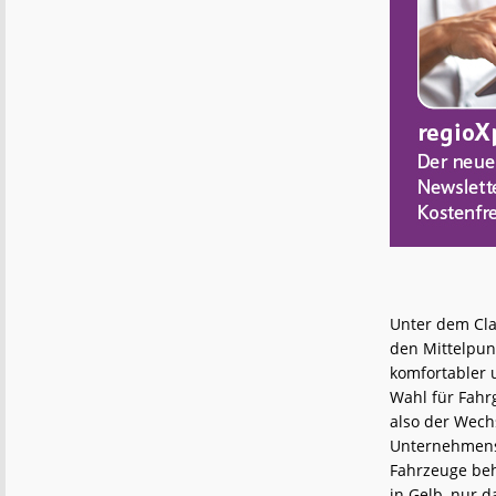
Unter dem Clai
den Mittelpun
komfortabler u
Wahl für Fahr
also der Wech
Unternehmensb
Fahrzeuge beh
in Gelb, nur d