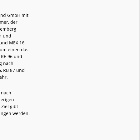
land GmbH mit
mer, der
ttemberg
hn und
3 und MEX 16
zum einen das
 RE 96 und
g nach
6, RB 87 und
Jahr.
 nach
herigen
Ziel gibt
gangen werden,