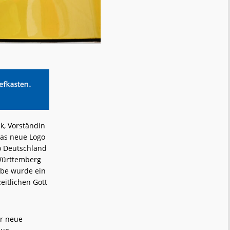
k, Vorständin
das neue Logo
o Deutschland
Württemberg
rbe wurde ein
eitlichen Gott
er neue