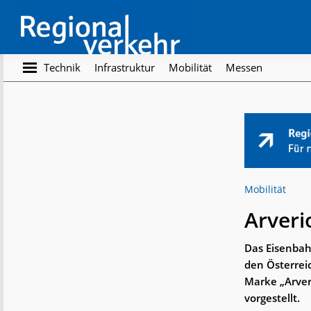
Skip
Skip
to
to
main
footer
content
Regionalverkehr
Die
Technik
Infrastruktur
Mobilität
Messen
Fachzeitschrift
für
den
Öffentlichen
Personennahverkehr
Mobilität
Arveri
Das Eisenba
den Österrei
Marke „Arver
vorgestellt.