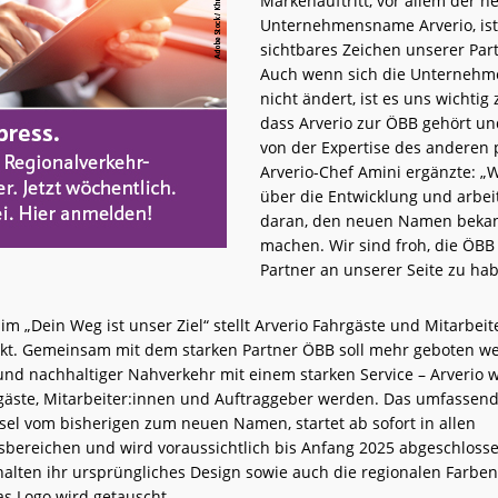
Markenauftritt, vor allem der n
Unternehmensname Arverio, ist
sichtbares Zeichen unserer Part
Auch wenn sich die Unternehm
nicht ändert, ist es uns wichtig 
dass Arverio zur ÖBB gehört und
von der Expertise des anderen p
Arverio-Chef Amini ergänzte: „
über die Entwicklung und arbei
daran, den neuen Namen bekan
machen. Wir sind froh, die ÖBB 
Partner an unserer Seite zu hab
m „Dein Weg ist unser Ziel“ stellt Arverio Fahrgäste und Mitarbeit
kt. Gemeinsam mit dem starken Partner ÖBB soll mehr geboten we
nd nachhaltiger Nahverkehr mit einem starken Service – Arverio wi
gäste, Mitarbeiter:innen und Auftraggeber werden. Das umfassen
sel vom bisherigen zum neuen Namen, startet ab sofort in allen
ereichen und wird voraussichtlich bis Anfang 2025 abgeschlosse
alten ihr ursprüngliches Design sowie auch die regionalen Farben
as Logo wird getauscht.