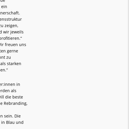
eue
 ein
nerschaft.
ensstruktur
zu zeigen,
 wir jeweils
rofitieren.“
Wir freuen uns
ten gerne
nt zu
als starken
en.“
er:innen in
rden als
ll die beste
de Rebranding,
n sein. Die
 in Blau und