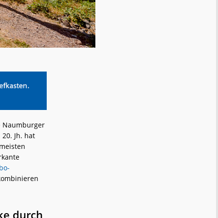
be Naumburger
20. Jh. hat
 meisten
rkante
bo-
ombinieren
ke durch