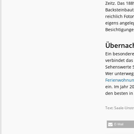
Zeitz. Das 188
Backsteinbaut
reichlich Fot
eigens angele
Besichtigung
Übernac
Ein besonderer
verbindet das 
Sehenswerte S
Wer unterwegs
Ferienwohnun
ein. Im Jahr 2
den besten in
Text: Saale-Unst
E-Mail