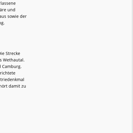
erlassene
häre und
aus sowie der
ng.
ie Strecke
as Wethautal.
nd Camburg.
richtete
triedenkmal
hört damit zu