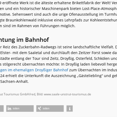
9 eröffnete Werk ist die älteste erhaltene Brikettfabrik der Welt! V
en und ein historischer Maschinenpark bieten Lost-Place-Atmosp
omotive. Sehenswert sind auch die urige Ofenausstellung im Turmh
gte Braunkohlenwald inklusive eines Lehrpfads zur Kohleentstehu
en sind im Rahmen von Führungen möglich.
htung im Bahnhof
 Reiz des Zuckerbahn-Radwegs ist seine landschaftliche Vielfalt. D
Elster- mit dem Saaletal und durchläuft den Zeitzer Forst sowie d
tädte entlang der Tour sind Zeitz, Droyßig, Osterfeld, Schkölen u
 stilgerecht übernachten möchte: In Droyßig laden liebevoll herge
gen im ehemaligen Droyßiger Bahnhof
zum Übernachten im Indus
024 erhielt die Unterkunft die Auszeichnung „Gästeliebling“ und ge
 Sachsen-Anhalt.
rut Tourismus GmbH/red, Bild:
www.saale-unstrut-tourismus.de
teilen
teilen