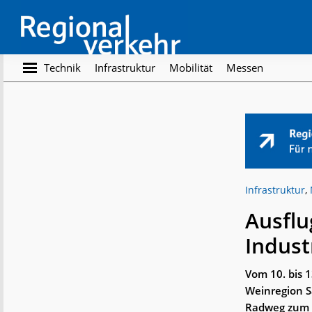
Skip
Skip
to
to
main
footer
content
Regionalverkehr
Die
Technik
Infrastruktur
Mobilität
Messen
Fachzeitschrift
für
den
Öffentlichen
Personennahverkehr
Infrastruktur
,
Ausflu
Indust
Vom 10. bis 1
Weinregion S
Radweg zum 