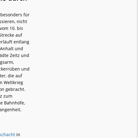
 besonders für
sieren, nicht
vom 10. bis
Strecke auf
rläuft entlang
-Anhalt und
ädte Zeitz und
ngsarm,
uckerrüben und
er, die auf
n Weltkrieg
on gebracht.
nz zum
te Bahnhöfe,
angenheit.
chacht
in