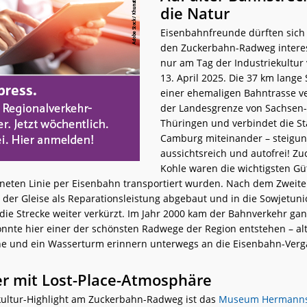
die Natur
Eisenbahnfreunde dürften sich
den Zuckerbahn-Radweg interes
nur am Tag der Industriekultur 
13. April 2025. Die 37 km lange 
einer ehemaligen Bahntrasse ve
der Landesgrenze von Sachsen
Thüringen und verbindet die St
Camburg miteinander – steigu
aussichtsreich und autofrei! Z
Kohle waren die wichtigsten Güt
fneten Linie per Eisenbahn transportiert wurden. Nach dem Zweite
l der Gleise als Reparationsleistung abgebaut und in die Sowjetuni
die Strecke weiter verkürzt. Im Jahr 2000 kam der Bahnverkehr ga
konnte hier einer der schönsten Radwege der Region entstehen – al
ne und ein Wasserturm erinnern unterwegs an die Eisenbahn-Verg
r mit Lost-Place-Atmosphäre
kultur-Highlight am Zuckerbahn-Radweg ist das
Museum Hermanns