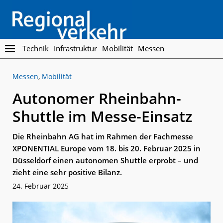
Skip
Skip
to
to
main
footer
content
Regionalverkehr
Die
Technik
Infrastruktur
Mobilität
Messen
Fachzeitschrift
für
Messen
,
Mobilität
den
Öffentlichen
Autonomer Rheinbahn-
Personennahverkehr
Shuttle im Messe-Einsatz
Die Rheinbahn AG hat im Rahmen der Fachmesse
XPONENTIAL Europe vom 18. bis 20. Februar 2025 in
Düsseldorf einen autonomen Shuttle erprobt – und
zieht eine sehr positive Bilanz.
24. Februar 2025