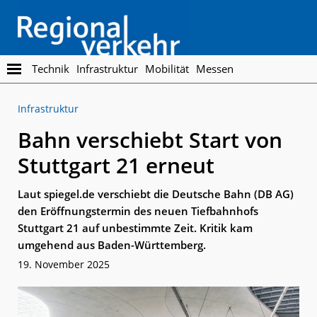
Skip
Skip
to
to
main
footer
content
Regionalverkehr
Die
Technik
Infrastruktur
Mobilität
Messen
Fachzeitschrift
für
Infrastruktur
den
Öffentlichen
Bahn verschiebt Start von
Personennahverkehr
Stuttgart 21 erneut
Laut spiegel.de verschiebt die Deutsche Bahn (DB AG)
den Eröffnungstermin des neuen Tiefbahnhofs
Stuttgart 21 auf unbestimmte Zeit. Kritik kam
umgehend aus Baden-Württemberg.
19. November 2025