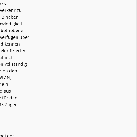
rks
Verkehr zu
s B haben
hwindigkeit
-betriebene
 verfügen über
und können
ektrifizierten
f nicht
en vollständig
eten den
 WLAN,
 ein
nd aus
e für den
295 Zügen
bei der