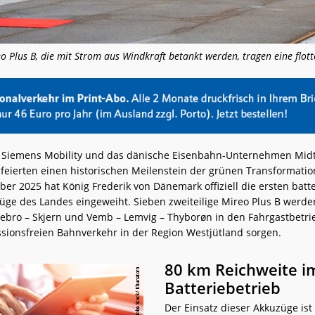
o Plus B, die mit Strom aus Windkraft betankt werden, tragen eine flot
r Siemens Mobility und das dänische Eisenbahn-Unternehmen Midt
 feierten einen historischen Meilenstein der grünen Transformati
r 2025 hat König Frederik von Dänemark offiziell die ersten batte
üge des Landes eingeweiht. Sieben zweiteilige Mireo Plus B werd
tebro – Skjern und Vemb – Lemvig – Thyborøn in den Fahrgastbetr
ssionsfreien Bahnverkehr in der Region Westjütland sorgen.
80 km Reichweite i
Batteriebetrieb
Der Einsatz dieser Akkuzüge ist