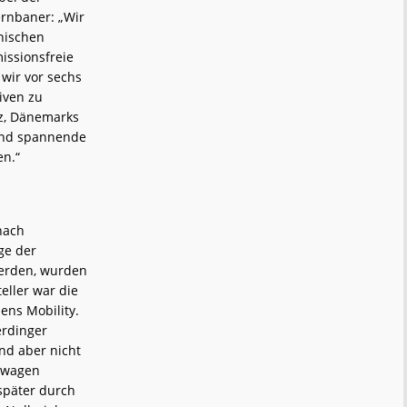
ernbaner: „Wir
nischen
issionsfreie
 wir vor sechs
iven zu
lz, Dänemarks
 und spannende
en.“
nach
ge der
werden, wurden
eller war die
ens Mobility.
erdinger
nd aber nicht
erwagen
 später durch