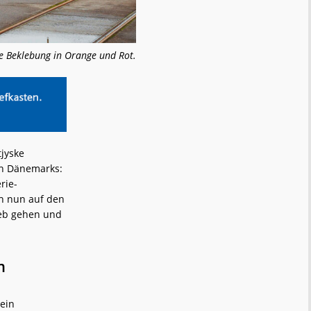
te Beklebung in Orange und Rot.
jyske
on Dänemarks:
rie-
en nun auf den
ieb gehen und
m
 ein