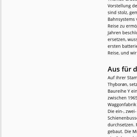
Vorstellung de
sind stolz, g
Bahnsystems v
Reise zu ermög
Jahren beschl
ersetzen, wus
ersten batter
Reise, und wi
Aus für d
Auf ihrer Sta
Thyborøn, setz
Baureihe Y ei
zwischen 1965
Waggonfabrik 
Die ein-, zwei
Schienenbusse
durchsetzen. 
gebaut. Die Mi