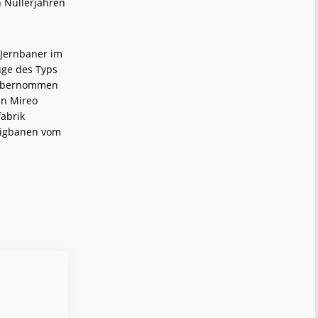
 Nullerjahren
 Jernbaner im
üge des Typs
B übernommen
en Mireo
abrik
mvigbanen vom