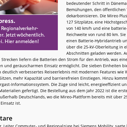
bedeutender Schritt in Dänema
Bemühungen, den öffentlichen 
dekarbonisieren. Die Mireo Plu
127 Sitzplätze, eine Höchstgesc
von 140 km/h und eine batterie
Reichweite von rund 80 km. Sie
einen Batterie-Hybridantrieb 
über die 25-kV-Oberleitung in el
Abschnitten geladen werden. Au
en Strecken liefern die Batterien den Strom für den Antrieb, was ein
en und geräuscharmen Einsatz ermöglicht. Die sieben Einheiten bi
n deutlich verbessertes Reiseerlebnis mit modernen Features wie
Sitzen, mehr Kapazität und barrierefreien Einstiegen. Hinzu kommt
gast-Informationssystem. Die Züge sind leicht, energieeffizient u
aterialien gefertigt. Die Bestellung aus dem Jahr 2022 ist die erst
außerhalb Deutschlands, wo die Mireo-Plattform bereits mit über 
Einsatz ist.
tare
, Leiter Commuter- und Regionalzüge bei Siemens Mobility, sagte 