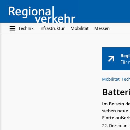
Skip
Skip
to
to
main
footer
content
Regionalverkehr
Die
Technik
Infrastruktur
Mobilität
Messen
Fachzeitschrift
für
den
Öffentlichen
Personennahverkehr
Mobilität
,
Tec
Batter
Im Beisein d
sieben neue 
Flotte außer
22. Dezember