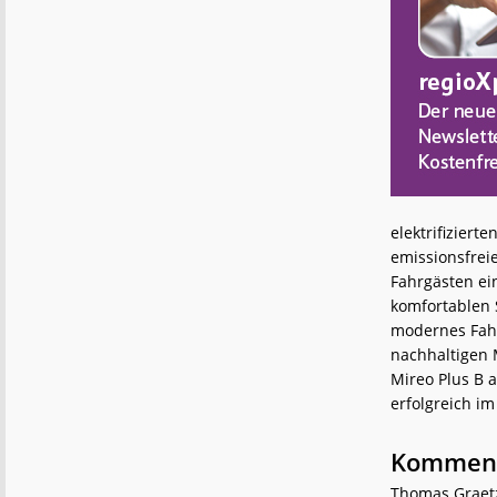
elektrifiziert
emissionsfrei
Fahrgästen ei
komfortablen 
modernes Fahr
nachhaltigen M
Mireo Plus B 
erfolgreich im 
Kommen
Thomas Graetz