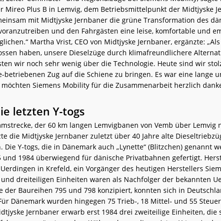
r Mireo Plus B in Lemvig, dem Betriebsmittelpunkt der Midtjyske J
emeinsam mit Midtjyske Jernbaner die grüne Transformation des dä
oranzutreiben und den Fahrgästen eine leise, komfortable und em
lichen.“ Martha Vrist, CEO von Midtjyske Jernbaner, ergänzte: „Als
ossen haben, unsere Dieselzüge durch klimafreundlichere Alternat
sten wir noch sehr wenig über die Technologie. Heute sind wir sto
ie-betriebenen Zug auf die Schiene zu bringen. Es war eine lange
r möchten Siemens Mobility für die Zusammenarbeit herzlich dank
ie letzten Y-togs
mmstrecke, der 60 km langen Lemvigbanen von Vemb über Lemvig 
te die Midtjyske Jernbaner zuletzt über 40 Jahre alte Dieseltriebzü
n. Die Y-togs, die in Dänemark auch „Lynette“ (Blitzchen) genannt 
 und 1984 überwiegend für dänische Privatbahnen gefertigt. Herst
Uerdingen in Krefeld, ein Vorgänger des heutigen Herstellers Siem
- und dreiteiligen Einheiten waren als Nachfolger der bekannten U
 der Baureihen 795 und 798 konzipiert, konnten sich in Deutschla
Für Dänemark wurden hingegen 75 Trieb-, 18 Mittel- und 55 Steu
dtjyske Jernbaner erwarb erst 1984 drei zweiteilige Einheiten, die