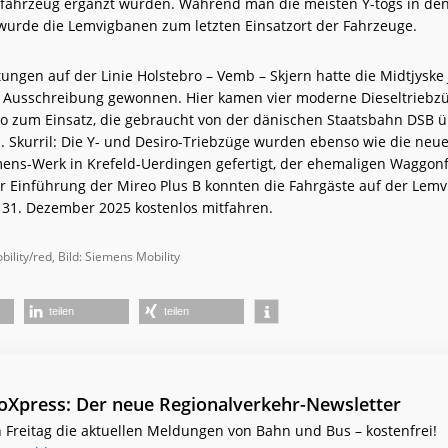
fahrzeug ergänzt wurden. Während man die meisten Y-togs in den
wurde die Lemvigbanen zum letzten Einsatzort der Fahrzeuge.
tungen auf der Linie Holstebro – Vemb – Skjern hatte die Midtjyske
Ausschreibung gewonnen. Hier kamen vier moderne Dieseltriebz
o zum Einsatz, die gebraucht von der dänischen Staatsbahn DS
 Skurril: Die Y- und Desiro-Triebzüge wurden ebenso wie die neu
mens-Werk in Krefeld-Uerdingen gefertigt, der ehemaligen Waggonf
r Einführung der Mireo Plus B konnten die Fahrgäste auf der Le
s 31. Dezember 2025 kostenlos mitfahren.
ility/red, Bild: Siemens Mobility
teilen
teilen
ioXpress: Der neue Regionalverkehr-Newsletter
 Freitag die aktuellen Meldungen von Bahn und Bus – kostenfrei!