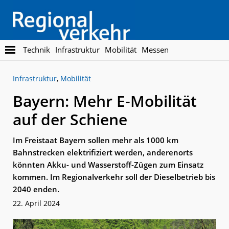
Skip
Skip
to
to
main
footer
content
Regionalverkehr
Die
Technik
Infrastruktur
Mobilität
Messen
Fachzeitschrift
für
Infrastruktur
,
Mobilität
den
Öffentlichen
Bayern: Mehr E-Mobilität
Personennahverkehr
auf der Schiene
Im Freistaat Bayern sollen mehr als 1000 km
Bahnstrecken elektrifiziert werden, anderenorts
könnten Akku- und Wasserstoff-Zügen zum Einsatz
kommen. Im Regionalverkehr soll der Dieselbetrieb bis
2040 enden.
22. April 2024