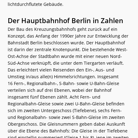
lichtdurchflutete Gebäude.
Der Hauptbahnhof Berlin in Zahlen
Der Bau des Kreuzungsbahnhofs geht zurück auf ein
Konzept, das Anfang der 1990er Jahre zur Entwicklung der
Bahnstadt Berlin beschlossen wurde. Der Hauptbahnhof
ist darin der zentrale Knotenpunkt. Die bestehende West-
Ost-Achse der Stadtbahn wurde mit einer neuen Nord-
Süd-Achse verknüpft, die unter dem Tiergarten verläuft.
Das erleichtert vielen Reisenden den Ein-, Aus- und
Umstieg in/aus alle(n) Himmelsrichtungen. Insgesamt
16 Fern-, Regionalbahn-, S-Bahn- sowie U-Bahn-Gleise
verteilen sich auf drei Ebenen, wobei der Bahnhof
insgesamt fünf Ebenen zählt. Acht Fern- und
Regionalbahn-Gleise sowie zwei U-Bahn-Gleise befinden
sich im zweiten Untergeschoss (Tiefebene), sechs Fern-
und Regionalbahn- sowie zwei S-Bahn-Gleise im zweiten
Obergeschoss. Die Gleisnummern geben dabei Auskunft
über die Ebene des Bahnhofs: Die Gleise in der Tiefebene
sind einstellig nummeriert (Gleise 1 bis 8), jene im zweiten