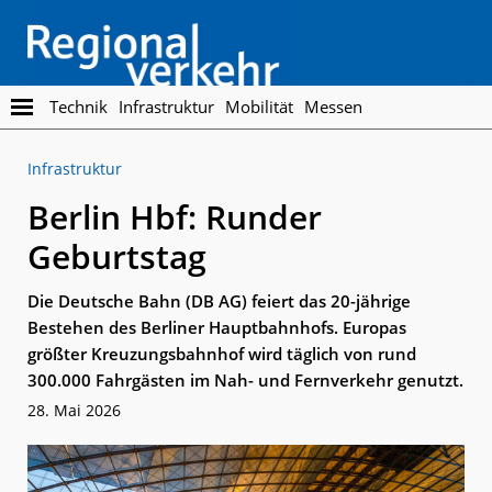
Skip
Skip
to
to
main
footer
content
Regionalverkehr
Die
Technik
Infrastruktur
Mobilität
Messen
Fachzeitschrift
für
Infrastruktur
den
Öffentlichen
Berlin Hbf: Runder
Personennahverkehr
Geburtstag
Die Deutsche Bahn (DB AG) feiert das 20-jährige
Bestehen des Berliner Hauptbahnhofs. Europas
größter Kreuzungsbahnhof wird täglich von rund
300.000 Fahrgästen im Nah- und Fernverkehr genutzt.
28. Mai 2026