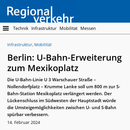
Skip
Skip
to
to
main
footer
content
Regionalverkehr
Die
Technik
Infrastruktur
Mobilität
Messen
Fachzeitschrift
für
Infrastruktur
,
Mobilität
den
Öffentlichen
Berlin: U-Bahn-Erweiterung
Personennahverkehr
zum Mexikoplatz
Die U-Bahn-Linie U 3 Warschauer Straße –
Nollendorfplatz – Krumme Lanke soll um 800 m zur S-
Bahn-Station Mexikoplatz verlängert werden. Der
Lückenschluss im Südwesten der Hauptstadt würde
die Umsteigemöglichkeiten zwischen U- und S-Bahn
spürbar verbessern.
14. Februar 2024