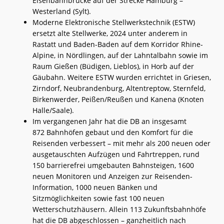
Eisenbahnbrücke auf der Strecke Hamburg –
Westerland (Sylt).
Moderne Elektronische Stellwerkstechnik (ESTW)
ersetzt alte Stellwerke, 2024 unter anderem in
Rastatt und Baden-Baden auf dem Korridor Rhine-
Alpine, in Nördlingen, auf der Lahntalbahn sowie im
Raum Gießen (Büdigen, Lieblos), in Horb auf der
Gäubahn. Weitere ESTW wurden errichtet in Griesen,
Zirndorf, Neubrandenburg, Altentreptow, Sternfeld,
Birkenwerder, Peißen/Reußen und Kanena (Knoten
Halle/Saale).
Im vergangenen Jahr hat die DB an insgesamt
872 Bahnhöfen gebaut und den Komfort für die
Reisenden verbessert – mit mehr als 200 neuen oder
ausgetauschten Aufzügen und Fahrtreppen, rund
150 barrierefrei umgebauten Bahnsteigen, 1600
neuen Monitoren und Anzeigen zur Reisenden-
Information, 1000 neuen Bänken und
Sitzmöglichkeiten sowie fast 100 neuen
Wetterschutzhäusern. Allein 113 Zukunftsbahnhöfe
hat die DB abgeschlossen – ganzheitlich nach