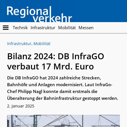
Skip
Skip
to
to
main
footer
content
Regionalverkehr
Die
Technik
Infrastruktur
Mobilität
Messen
Fachzeitschrift
für
Infrastruktur
,
Mobilität
den
Öffentlichen
Bilanz 2024: DB InfraGO
Personennahverkehr
verbaut 17 Mrd. Euro
Die DB InfraGO hat 2024 zahlreiche Strecken,
Bahnhöfe und Anlagen modernisiert. Laut InfraGo-
Chef Philipp Nagl konnte damit erstmals die
Überalterung der Bahninfrastruktur gestoppt werden.
2. Januar 2025