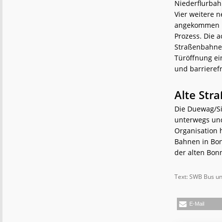
Niederflurbah
Vier weitere 
angekommen un
Prozess. Die a
Straßenbahnen
Türöffnung ei
und barrierefr
Alte Str
Die Duewag/Si
unterwegs und
Organisation 
Bahnen in Bon
der alten Bon
Text: SWB Bus un
E-Mail