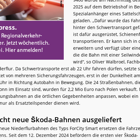
2025 auf dem Betriebshof in Be
Spezialanhänger eines Sattelsc
geladen. „Dafür wurde das Fahr
hinter den Schwertransport gef
ist dafür ausgerüstet, Schiene
transportieren. Er kann sich in
erweitern und verfügt über ei
die die Bahn mit einer Seilwin
wird“, so Oliver Walbroel, Fachb
erflur. Da Schwertransporte erst ab 22 Uhr fahren dürfen, setzte s
itet von mehreren Sicherungsfahrzeugen, erst in der Dunkelheit am
Uhr in Richtung Autobahn in Bewegung. Die 24 Straßenbahnen, die
Bonn im Einsatz sind, wurden für 2,2 Mio Euro nach Polen verkauft
tungsbahnen an die örtlichen Gegebenheiten anpassen, wobei ein k
nur als Ersatzteilspender dienen wird.
acht neue Škoda-Bahnen ausgeliefert
neue Niederflurbahnen des Typs ForCity Smart ersetzen die Fahrz
s. Seit dem 12. Dezember 2024 befördern die ersten vier Škoda-