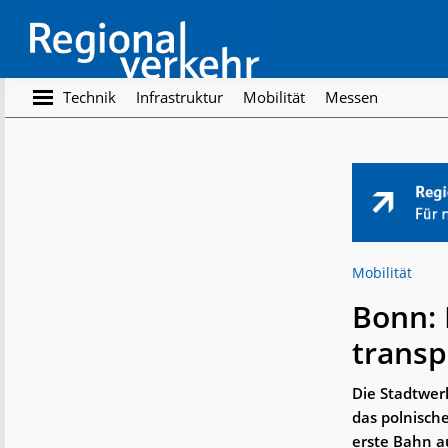
Skip
Skip
to
to
main
footer
content
Regionalverkehr
Die
Technik
Infrastruktur
Mobilität
Messen
Fachzeitschrift
für
den
Öffentlichen
Personennahverkehr
Mobilität
Bonn: 
transp
Die Stadtwer
das polnisch
erste Bahn a