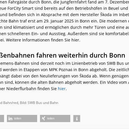
nen Fahrgäste durch Bonn, die Jungfernfahrt fand am 7. Dezember 
neue ForCity Smart sind bereits auf den Betriebshöfen in Beuel un
d befinden sich in Absprache mit dem Hersteller Škoda im Inbe
chte Bahn traf erst am 29. Januar 2025 in Bonn ein. Die modernen d
 sind klimatisiert und ermöglichen durch mehr Türen und eine a
nen schnelleren Ein- und Ausstieg. Außerdem sind sie komfortabel
ei. Weitere Informationen finden Sie hier.
aßenbahnen fahren weiterhin durch Bonn
emens-Bahnen sind derzeit noch im Linienbetrieb von SWB Bus 
 werden in Etappen von MPK Poznań in Bonn abgeholt. Die zeitlic
hängt dabei von den Neulieferungen von Škoda ab. Wenn genüge
n sind, können die alten Bahnen abgeholt werden. Ein Video vom 
ner Niederflurbahn finden Sie
hier
.
d Bahn/red, Bild: SWB Bus und Bahn
teilen
teilen