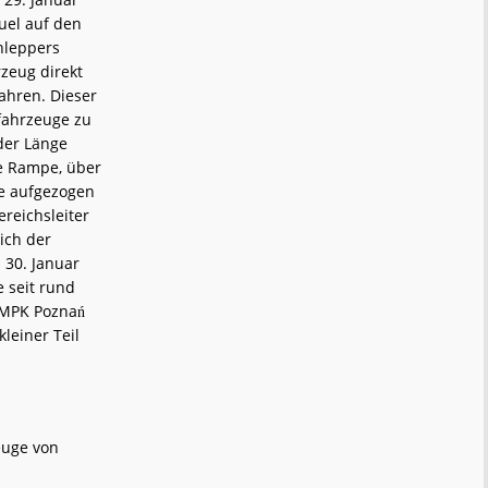
uel auf den
hleppers
zeug direkt
ahren. Dieser
nfahrzeuge zu
 der Länge
ne Rampe, über
de aufgezogen
ereichsleiter
ich der
 30. Januar
 seit rund
. MPK Poznań
leiner Teil
euge von