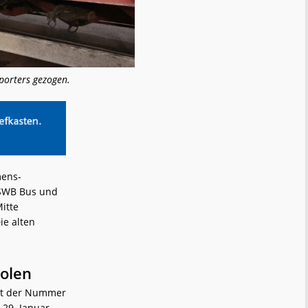
porters gezogen.
mens-
 SWB Bus und
itte
ie alten
Polen
mit der Nummer
29. Januar