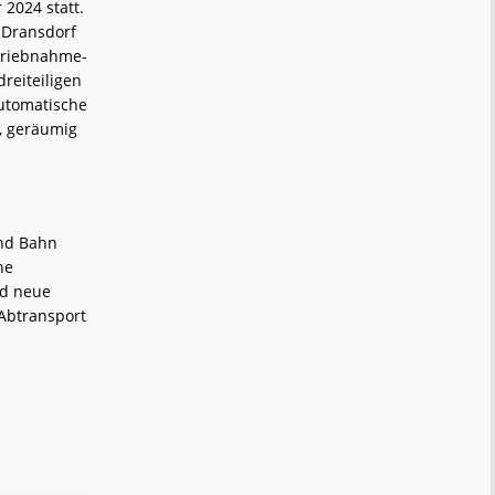
2024 statt.
d Dransdorf
triebnahme-
reiteiligen
utomatische
, geräumig
und Bahn
he
nd neue
Abtransport