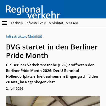
Skip
Skip
to
to
main
footer
content
Regionalverkehr
Die
Technik
Infrastruktur
Mobilität
Messen
Fachzeitschrift
für
Infrastruktur
,
Mobilität
den
Öffentlichen
BVG startet in den Berliner
Personennahverkehr
Pride Month
Die Berliner Verkehrsbetriebe (BVG) eröffneten den
Berliner Pride Month 2026: Der U-Bahnhof
Nollendorfplatz erhielt auf seinem Eingangsschild den
Zusatz „im Regenbogenkiez“.
2. Juli 2026