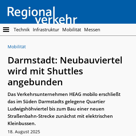
Skip
Skip
to
to
main
footer
content
Regionalverkehr
Die
Technik
Infrastruktur
Mobilität
Messen
Fachzeitschrift
für
Mobilität
den
Öffentlichen
Darmstadt: Neubauviertel
Personennahverkehr
wird mit Shuttles
angebunden
Das Verkehrsunternehmen HEAG mobilo erschließt
das im Süden Darmstadts gelegene Quartier
Ludwigshöhviertel bis zum Bau einer neuen
Straßenbahn-Strecke zunächst mit elektrischen
Kleinbussen.
18. August 2025