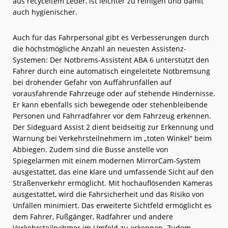
aus recyceltem Leder, ist leichter zu reinigen und damit
auch hygienischer.
Auch für das Fahrpersonal gibt es Verbesserungen durch
die höchstmögliche Anzahl an neuesten Assistenz-
Systemen: Der Notbrems-Assistent ABA 6 unterstützt den
Fahrer durch eine automatisch eingeleitete Notbremsung
bei drohender Gefahr von Auffahrunfällen auf
vorausfahrende Fahrzeuge oder auf stehende Hindernisse.
Er kann ebenfalls sich bewegende oder stehenbleibende
Personen und Fahrradfahrer vor dem Fahrzeug erkennen.
Der Sideguard Assist 2 dient beidseitig zur Erkennung und
Warnung bei Verkehrsteilnehmern im „toten Winkel“ beim
Abbiegen. Zudem sind die Busse anstelle von
Spiegelarmen mit einem modernen MirrorCam-System
ausgestattet, das eine klare und umfassende Sicht auf den
Straßenverkehr ermöglicht. Mit hochauflösenden Kameras
ausgestattet, wird die Fahrsicherheit und das Risiko von
Unfällen minimiert. Das erweiterte Sichtfeld ermöglicht es
dem Fahrer, Fußgänger, Radfahrer und andere
Verkehrsteilnehmer im Umfeld zu erkennen. Zudem