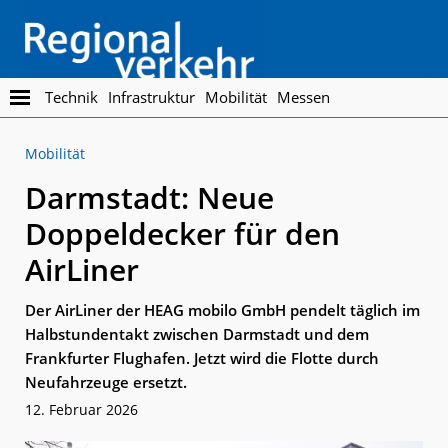
Skip
Skip
to
to
main
footer
content
Regionalverkehr
Die
Technik
Infrastruktur
Mobilität
Messen
Fachzeitschrift
für
Mobilität
den
Öffentlichen
Darmstadt: Neue
Personennahverkehr
Doppeldecker für den
AirLiner
Der AirLiner der HEAG mobilo GmbH pendelt täglich im
Halbstundentakt zwischen Darmstadt und dem
Frankfurter Flughafen. Jetzt wird die Flotte durch
Neufahrzeuge ersetzt.
12. Februar 2026