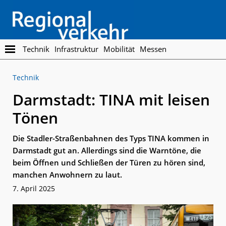
Skip
Skip
to
to
main
footer
content
Regionalverkehr
Die
Technik
Infrastruktur
Mobilität
Messen
Fachzeitschrift
für
Technik
den
Öffentlichen
Darmstadt: TINA mit leisen
Personennahverkehr
Tönen
Die Stadler-Straßenbahnen des Typs TINA kommen in
Darmstadt gut an. Allerdings sind die Warntöne, die
beim Öffnen und Schließen der Türen zu hören sind,
manchen Anwohnern zu laut.
7. April 2025