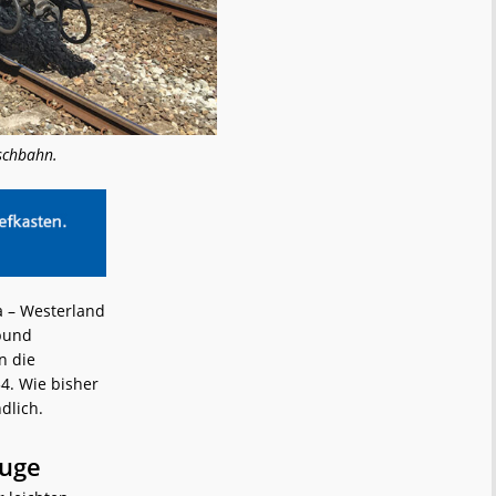
schbahn.
a – Westerland
rbund
n die
4. Wie bisher
ndlich.
euge