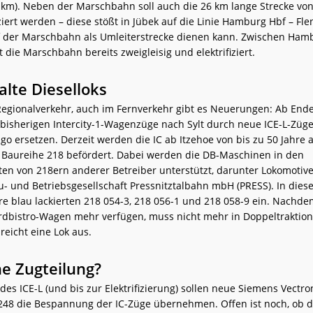
 km). Neben der Marschbahn soll auch die 26 km lange Strecke v
iziert werden – diese stößt in Jübek auf die Linie Hamburg Hbf – Fle
 der Marschbahn als Umleiterstrecke dienen kann. Zwischen Ham
t die Marschbahn bereits zweigleisig und elektrifiziert.
alte Dieselloks
Regionalverkehr, auch im Fernverkehr gibt es Neuerungen: Ab End
 bisherigen Intercity-1-Wagenzüge nach Sylt durch neue ICE-L-Züg
lgo ersetzen. Derzeit werden die IC ab Itzehoe von bis zu 50 Jahre 
r Baureihe 218 befördert. Dabei werden die DB-Maschinen in den
 von 218ern anderer Betreiber unterstützt, darunter Lokomotiv
- und Betriebsgesellschaft Pressnitztalbahn mbH (PRESS). In di
hre blau lackierten 218 054-3, 218 056-1 und 218 058-9 ein. Nachde
rdbistro-Wagen mehr verfügen, muss nicht mehr in Doppeltraktio
reicht eine Lok aus.
ne Zugteilung?
des ICE-L (und bis zur Elektrifizierung) sollen neue Siemens Vect
248 die Bespannung der IC-Züge übernehmen. Offen ist noch, ob d