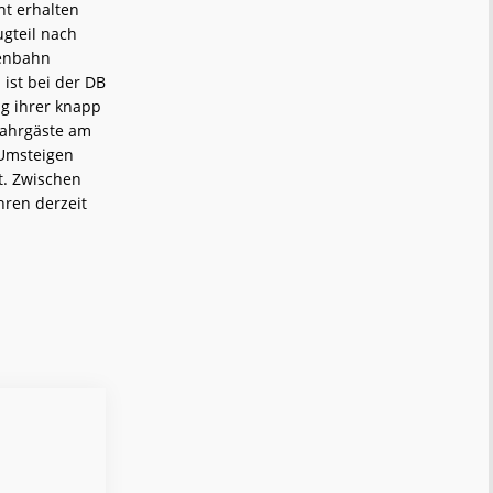
t erhalten
ugteil nach
senbahn
ist bei der DB
ng ihrer knapp
Fahrgäste am
 Umsteigen
. Zwischen
hren derzeit