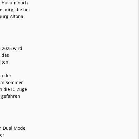
on Husum nach
nsburg, die bei
burg-Altona
e 2025 wird
e des
alten
en der
esem Sommer
m die IC-Züge
n gefahren
ron Dual Mode
er