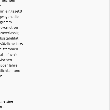
r leichten
e
in eingesetzt
gwagen, die
rogramm
llokomotiven
 zuverlässig
bsstabilität
sätzliche Loks
Sie stammen
ahn (hvle)
wischen
30er Jahre
tlichkeit und
ch
gleisige
m –