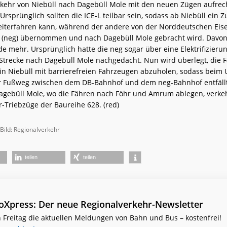
ehr von Niebüll nach Dagebüll Mole mit den neuen Zügen aufrech
rsprünglich sollten die ICE-L teilbar sein, sodass ab Niebüll ein Z
iterfahren kann, während der andere von der Norddeutschen Ei
(neg) übernommen und nach Dagebüll Mole gebracht wird. Davon 
e mehr. Ursprünglich hatte die neg sogar über eine Elektrifizieru
Strecke nach Dagebüll Mole nachgedacht. Nun wird überlegt, die 
in Niebüll mit barrierefreien Fahrzeugen abzuholen, sodass beim
r Fußweg zwischen dem DB-Bahnhof und dem neg-Bahnhof entfällt
agebüll Mole, wo die Fähren nach Föhr und Amrum ablegen, verke
r-Triebzüge der Baureihe 628. (red)
 Bild: Regionalverkehr
teilen
teilen
ioXpress: Der neue Regionalverkehr-Newsletter
 Freitag die aktuellen Meldungen von Bahn und Bus – kostenfrei!