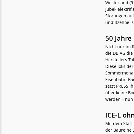
Westerland (9
Jübek elektrif
Störungen auf
und Itzehoe is
50 Jahre 
Nicht nur im 
die DB AG die
Herstellers Ta
Dieselloks de
Sommermonaten
Eisenbahn-Bau
setzt PRESS i
über keine Bo
werden – nun 
ICE-L oh
Mit dem Start 
der Baureihe 