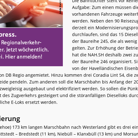
Die Bahntochter steht vor keine
Aufgabe: Zum einen müssen di
vorhandenen Fahrzeuge weiterh
werden. Neben den 90 Reisezu
derzeit ein Modernisierungsp
durchlaufen, sind das 15 Diese
der Baureihe 245, die als wenig
gelten. Zur Erhöhung der Betrie
hat die NAH.SH deshalb zwei zu
der Baureihe 246 organisiert. 
von der Havelländischen Eisenb
n DB Regio angemietet. Hinzu kommen drei Coradia Lint 54, die z
eide pendeln. Zum anderen soll die Marschbahn bis Anfang der 20
eigleisig ausgebaut und elektrifiziert werden. So sollen die Pünk
t des Zugverkehrs gesteigert und die störanfälligen Dieselloks dur
iche E-Loks ersetzt werden.
zierung
tzehoe) 173 km langen Marschbahn nach Westerland gibt es drei ein
ttstedt – Bredstedt (11 km), Niebüll – Klanxbüll (13 km) und Morsu