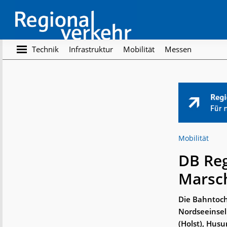
Skip
Skip
to
to
main
footer
content
Regionalverkehr
Die
Technik
Infrastruktur
Mobilität
Messen
Fachzeitschrift
für
den
Öffentlichen
Personennahverkehr
Mobilität
DB Reg
Marsc
Die Bahntoch
Nordseeinsel
(Holst), Husu