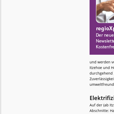
und werden vo
Itzehoe und H
durchgehend zw
Zuverlässigkei
umweltfreundl
Elektrifi
Auf der (ab I
Abschnitte: Ha