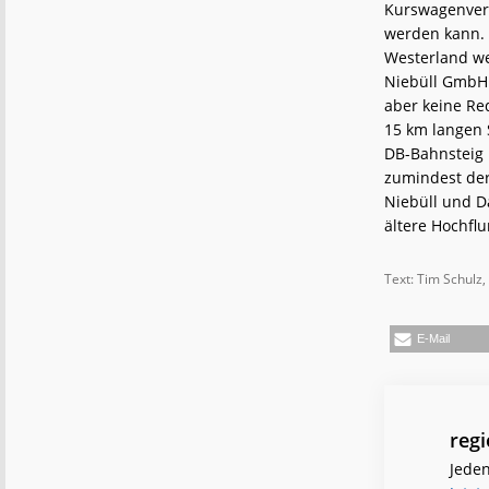
Kurswagenverk
werden kann. U
Westerland we
Niebüll GmbH 
aber keine Red
15 km langen 
DB-Bahnsteig 
zumindest de
Niebüll und D
ältere Hochflu
Text: Tim Schulz,
E-Mail
reg
Jeden