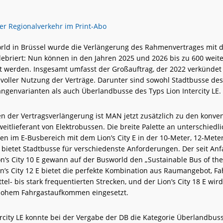
rld in Brüssel wurde die Verlängerung des Rahmenvertrages mit 
lebriert: Nun können in den Jahren 2025 und 2026 bis zu 600 wei
rt werden. Insgesamt umfasst der Großauftrag, der 2022 verkündet
 voller Nutzung der Verträge. Darunter sind sowohl Stadtbusse des
Längenvarianten als auch Überlandbusse des Typs Lion Intercity LE.
 der Vertragsverlängerung ist MAN jetzt zusätzlich zu den konven
eitlieferant von Elektrobussen. Die breite Palette an unterschiedl
en im E-Busbereich mit dem Lion’s City E in der 10-Meter, 12-Mete
 bietet Stadtbusse für verschiedenste Anforderungen. Der seit An
n’s City 10 E gewann auf der Busworld den „Sustainable Bus of the
on’s City 12 E bietet die perfekte Kombination aus Raumangebot, F
ittel- bis stark frequentierten Strecken, und der Lion’s City 18 E wir
hohem Fahrgastaufkommen eingesetzt.
ercity LE konnte bei der Vergabe der DB die Kategorie Überlandbuss