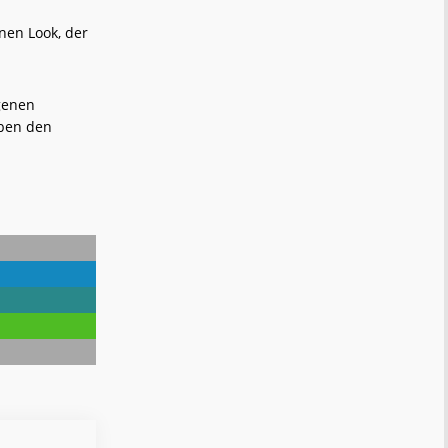
nen Look, der
genen
eben den