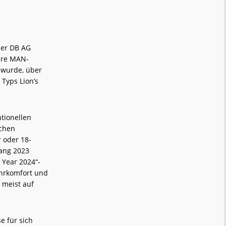
der DB AG
tere MAN-
 wurde, über
 Typs Lion’s
tionellen
ichen
r oder 18-
fang 2023
 Year 2024“-
ahrkomfort und
d meist auf
e für sich