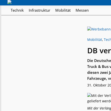
Skip
Skip
Skip
Regionalverkehr
to
to
to
Die
Technik
Infrastruktur
Mobilität
Messen
primary
main
footer
Fachzeitschrift
navigation
content
für
den
Öffentlichen
Personennahverkehr
Mobilität
,
Tec
DB ve
Die Deutsch
Truck & Bus 
diesen zwei 
Fahrzeuge, v
31. Oktober 2
Mit der Verlän