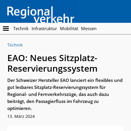
Skip
Skip
to
to
main
footer
content
Regionalverkehr
Die
Technik
Infrastruktur
Mobilität
Messen
Fachzeitschrift
für
Technik
den
Öffentlichen
EAO: Neues Sitzplatz-
Personennahverkehr
Reservierungssystem
Der Schweizer Hersteller EAO lanciert ein flexibles und
gut lesbares Sitzplatz-Reservierungssystem für
Regional- und Fernverkehrszüge, das auch dazu
beiträgt, den Passagierfluss im Fahrzeug zu
optimieren.
13. März 2024