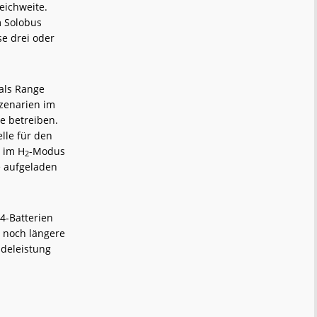
eichweite.
m Solobus
se drei oder
 als Range
szenarien im
e betreiben.
elle für den
 im H
-Modus
2
e aufgeladen
4-Batterien
 noch längere
adeleistung