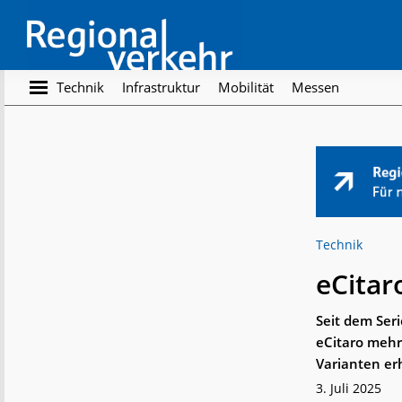
Skip
Skip
to
to
main
footer
content
Regionalverkehr
Die
Technik
Infrastruktur
Mobilität
Messen
Fachzeitschrift
für
den
Öffentlichen
Personennahverkehr
Technik
eCitar
Seit dem Ser
eCitaro mehr
Varianten erh
3. Juli 2025