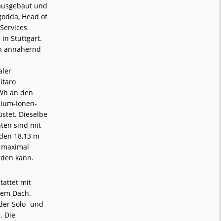
 ausgebaut und
godda, Head of
Services
in Stuttgart.
en annähernd
aler
itaro
kWh an den
thium-Ionen-
stet. Dieselbe
nten sind mit
 den 18,13 m
d maximal
rden kann.
tattet mit
dem Dach.
der Solo- und
. Die