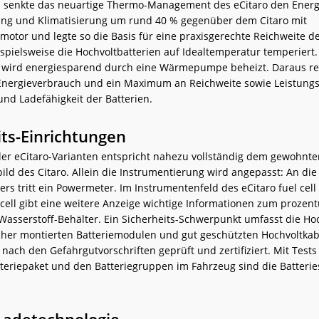
 senkte das neuartige Thermo-Management des eCitaro den Energ
ung und Klimatisierung um rund 40 % gegenüber dem Citaro mit
otor und legte so die Basis für eine praxisgerechte Reichweite d
spielsweise die Hochvoltbatterien auf Idealtemperatur temperiert.
wird energiesparend durch eine Wärmepumpe beheizt. Daraus res
ergieverbrauch und ein Maximum an Reichweite sowie Leistungsf
nd Ladefähigkeit der Batterien.
its-Einrichtungen
ller eCitaro-Varianten entspricht nahezu vollständig dem gewohnt
ld des Citaro. Allein die Instrumentierung wird angepasst: An die 
rs tritt ein Powermeter. Im Instrumentenfeld des eCitaro fuel cell
 cell gibt eine weitere Anzeige wichtige Informationen zum prozen
 Wasserstoff-Behälter. Ein Sicherheits-Schwerpunkt umfasst die Ho
icher montierten Batteriemodulen und gut geschützten Hochvoltkab
 nach den Gefahrgutvorschriften geprüft und zertifiziert. Mit Tests 
tteriepaket und den Batteriegruppen im Fahrzeug sind die Batteri
 Ladetechnologie