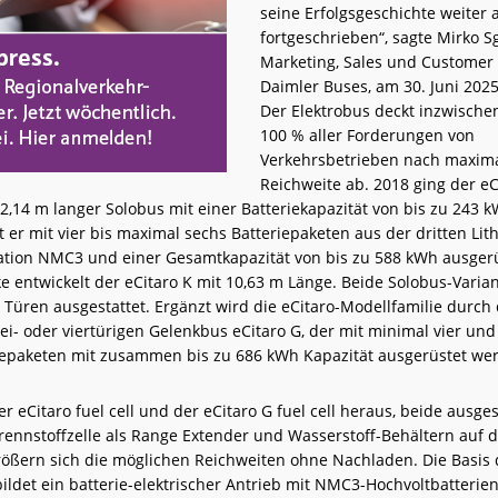
seine Erfolgsgeschichte weiter
fortgeschrieben“, sagte Mirko S
Marketing, Sales und Customer 
Daimler Buses, am 30. Juni 2025 
Der Elektrobus deckt inzwisch
100 % aller Forderungen von
Verkehrsbetrieben nach maxim
Reichweite ab. 2018 ging der eC
12,14 m langer Solobus mit einer Batteriekapazität von bis zu 243 
st er mit vier bis maximal sechs Batteriepaketen aus der dritten Li
ation NMC3 und einer Gesamtkapazität von bis zu 588 kWh ausgerü
e entwickelt der eCitaro K mit 10,63 m Länge. Beide Solobus-Varia
 Türen ausgestattet. Ergänzt wird die eCitaro-Modellfamilie durch
ei- oder viertürigen Gelenkbus eCitaro G, der mit minimal vier un
iepaketen mit zusammen bis zu 686 kWh Kapazität ausgerüstet we
 eCitaro fuel cell und der eCitaro G fuel cell heraus, beide ausges
rennstoffzelle als Range Extender und Wasserstoff-Behältern auf 
ößern sich die möglichen Reichweiten ohne Nachladen. Die Basis 
ldet ein batterie-elektrischer Antrieb mit NMC3-Hochvoltbatterien