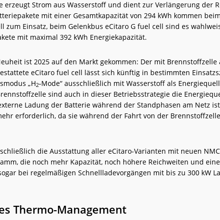
le erzeugt Strom aus Wasserstoff und dient zur Verlängerung der R
teriepakete mit einer Gesamtkapazität von 294 kWh kommen bei
ell zum Einsatz, beim Gelenkbus eCitaro G fuel cell sind es wahlwei
pakete mit maximal 392 kWh Energiekapazität.
Neuheit ist 2025 auf den Markt gekommen: Der mit Brennstoffzelle
stattete eCitaro fuel cell lässt sich künftig in bestimmten Einsatz
bsmodus „H
‑Mode“ ausschließlich mit Wasserstoff als Energiequell
2
rennstoffzelle sind auch in dieser Betriebsstrategie die Energiequ
 externe Ladung der Batterie während der Standphasen am Netz ist
mehr erforderlich, da sie während der Fahrt von der Brennstoffzell
 schließlich die Ausstattung aller eCitaro-Varianten mit neuen NMC
amm, die noch mehr Kapazität, noch höhere Reichweiten und eine
ogar bei regelmäßigen Schnellladevorgängen mit bis zu 300 kW L
ges Thermo-Management