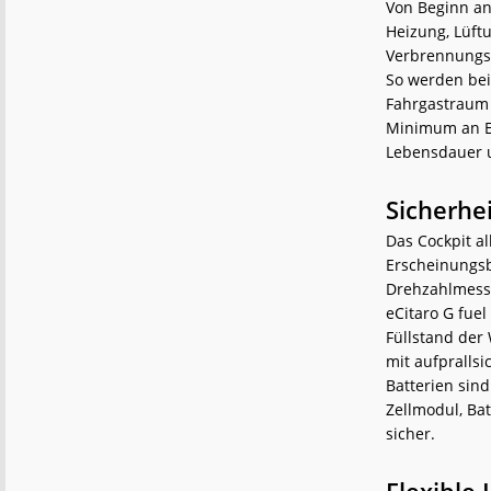
Von Beginn an
Heizung, Lüft
Verbrennungsm
So werden bei
Fahrgastraum 
Minimum an En
Lebensdauer u
Sicherhe
Das Cockpit a
Erscheinungsbi
Drehzahlmesse
eCitaro G fuel
Füllstand der
mit aufpralls
Batterien sind
Zellmodul, Ba
sicher.
Flexible