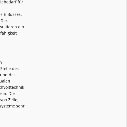
iebedarf für
es E-Busses.
 Der
ultieren ein
ähigkeit,
en
Stelle des
 und des
tualen
chvolttechnik
eln. Die
von Zelle,
esysteme sehr