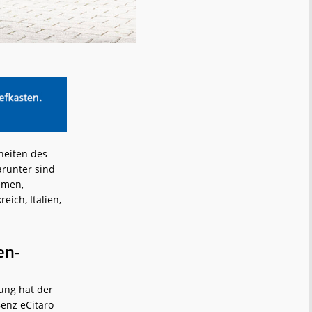
heiten des
arunter sind
emen,
ich, Italien,
en-
ung hat der
Benz eCitaro