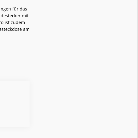
ungen für das
adestecker mit
ro ist zudem
adesteckdose am