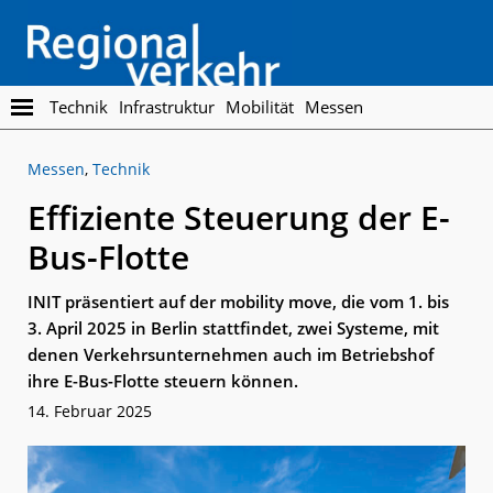
Skip
Skip
to
to
main
footer
content
Regionalverkehr
Die
Technik
Infrastruktur
Mobilität
Messen
Fachzeitschrift
für
Messen
,
Technik
den
Öffentlichen
Effiziente Steuerung der E-
Personennahverkehr
Bus-Flotte
INIT präsentiert auf der mobility move, die vom 1. bis
3. April 2025 in Berlin stattfindet, zwei Systeme, mit
denen Verkehrsunternehmen auch im Betriebshof
ihre E-Bus-Flotte steuern können.
14. Februar 2025