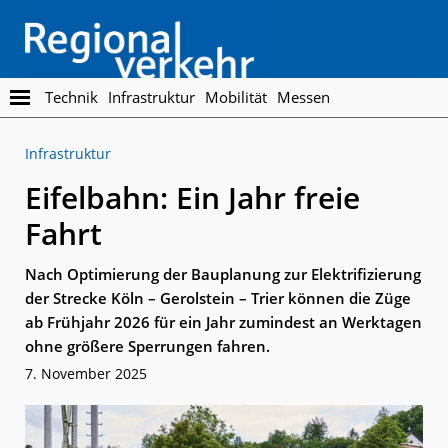
Skip
Skip
to
to
main
footer
content
Regionalverkehr
Die
Technik
Infrastruktur
Mobilität
Messen
Fachzeitschrift
für
Infrastruktur
den
Öffentlichen
Eifelbahn: Ein Jahr freie
Personennahverkehr
Fahrt
Nach Optimierung der Bauplanung zur Elektrifizierung
der Strecke Köln – Gerolstein – Trier können die Züge
ab Frühjahr 2026 für ein Jahr zumindest an Werktagen
ohne größere Sperrungen fahren.
7. November 2025