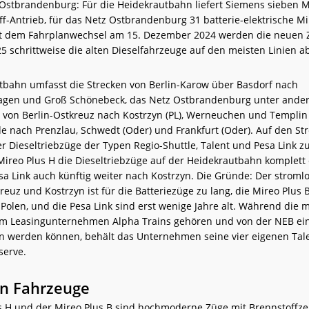
Ostbrandenburg: Für die Heidekrautbahn liefert Siemens sieben M
f-Antrieb, für das Netz Ostbrandenburg 31 batterie-elektrische Mi
t dem Fahrplanwechsel am 15. Dezember 2024 werden die neuen 
25 schrittweise die alten Dieselfahrzeuge auf den meisten Linien a
tbahn umfasst die Strecken von Berlin-Karow über Basdorf nach
gen und Groß Schönebeck, das Netz Ostbrandenburg unter ande
von Berlin-Ostkreuz nach Kostrzyn (PL), Werneuchen und Templin
e nach Prenzlau, Schwedt (Oder) und Frankfurt (Oder). Auf den St
 Dieseltriebzüge der Typen Regio-Shuttle, Talent und Pesa Link z
ireo Plus H die Dieseltriebzüge auf der Heidekrautbahn komplett 
sa Link auch künftig weiter nach Kostrzyn. Die Gründe: Der stroml
euz und Kostrzyn ist für die Batteriezüge zu lang, die Mireo Plus
Polen, und die Pesa Link sind erst wenige Jahre alt. Während die 
m Leasingunternehmen Alpha Trains gehören und von der NEB ei
 werden können, behält das Unternehmen seine vier eigenen Tal
serve.
n Fahrzeuge
s H und der Mireo Plus B sind hochmoderne Züge mit Brennstoffze