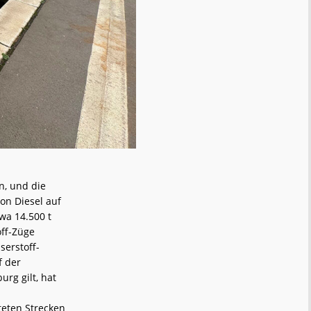
n, und die
on Diesel auf
wa 14.500 t
off-Züge
serstoff-
f der
rg gilt, hat
teten Strecken