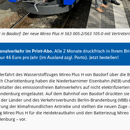
t in Basdorf: Der neue Mireo Plus H 563 005-2/563 105-0 mit Vertretern
derfahrt des Wasserstoffzuges Mireo Plus H von Basdorf über die B
ch Charlottenburg haben die Niederbarnimer Eisenbahn (NEB) un
eitalter des emissionsfreien Bahnverkehrs auf nicht elektrifizierten
andenburg eingeläutet. Auf dem Bahnhof von Basdorf drückten s
n der Länder und des Verkehrsverbunds Berlin-Brandenburg (VBB) 
hrung der klimafreundlichen Antriebe und stellten die neuen Züge 
g Mireo Plus H für die Heidekrautbahn und den Batteriezug Mireo 
enburg – vor.