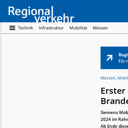
Skip
Skip
to
to
main
footer
content
Regionalverkehr
Die
Technik
Infrastruktur
Mobilität
Messen
Fachzeitschrift
für
den
Öffentlichen
Personennahverkehr
Messen
,
Mobil
Erster
Brand
Siemens Mobi
2024 im Rahm
Ab Ende dies