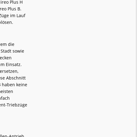
ireo Plus H
reo Plus B.
Züge im Lauf
blösen.
rem die
 Stadt sowie
recken
um Einsatz.
ersetzen,
ose Abschnitt
 B haben keine
meisten
nfach
ent-Triebzüge
llen-Antrieb