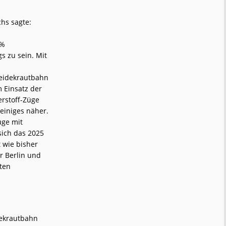
hs sagte:
 %
s zu sein. Mit
eidekrautbahn
 Einsatz der
erstoff-Züge
einiges näher.
üge mit
sich das 2025
t wie bisher
r Berlin und
ten
dekrautbahn