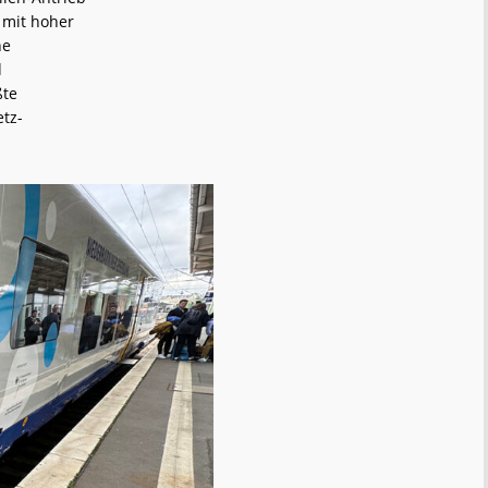
 mit hoher
ne
d
ßte
etz-