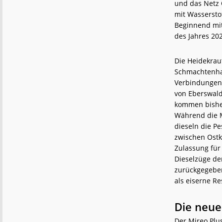
und das Netz 
mit Wasserstof
Beginnend mi
des Jahres 20
Die Heidekrau
Schmachtenha
Verbindungen 
von Eberswald
kommen bisher
Während die M
dieseln die Pe
zwischen Ostkr
Zulassung für 
Dieselzüge de
zurückgegeben
als eiserne Re
Die neue
Der Mireo Plu