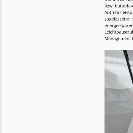
bzw. batterie
Antriebsleist
zugelassene H
energiesparen
Leichtbaustru
Management t