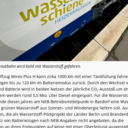
rautbahn wird bald mit Wasserstoff gefahren.
ffzug Mireo Plus H kann zirka 1000 km mit einer Tankfüllung fahre
legen bis zu 120 km im Batteriemodus zurück. Durch den Wechsel v
nd Batterie wird in beiden Netzen der jährliche CO₂-Ausstoß um et
em werden rund 5,5 Mio. Liter Diesel eingespart. Für die Wasserst
Ende dieses Jahres am NEB-Betriebsmittelpunkt in Basdorf eine Was
e grünen Wasserstoff aus Sonnen- und Windenergie liefern soll. Au
, die als Wasserstoff-Pilotprojekt der Länder Berlin und Brandenbu
atz von Batteriezügen nach NEB-Angaben nicht angeboten, da die
n an ihren Endpunkten auf keine mit einer Oberleitung ausgestat