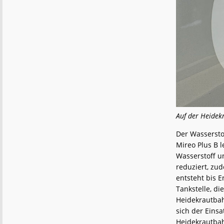
Auf der Heidek
Der Wassersto
Mireo Plus B 
Wasserstoff u
reduziert, zud
entsteht bis 
Tankstelle, di
Heidekrautbahn
sich der Eins
Heidekrautbah