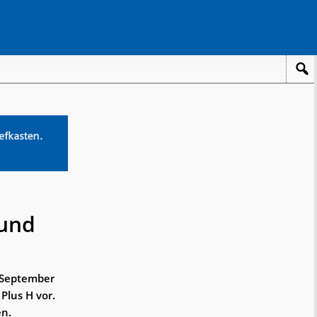
 und
. September
Plus H vor.
en.