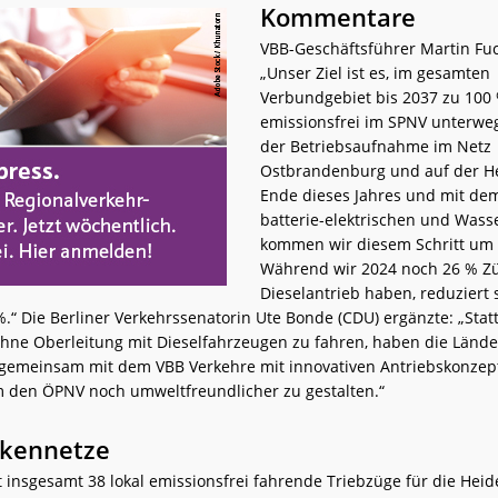
Kommentare
VBB-Geschäftsführer Martin Fuc
„Unser Ziel ist es, im gesamten
Verbundgebiet bis 2037 zu 100
emissionsfrei im SPNV unterweg
der Betriebsaufnahme im Netz
Ostbrandenburg und auf der H
Ende dieses Jahres und mit dem
batterie-elektrischen und Wass
kommen wir diesem Schritt um 
Während wir 2024 noch 26 % Z
Dieselantrieb haben, reduziert 
.“ Die Berliner Verkehrssenatorin Ute Bonde (CDU) ergänzte: „Stat
ohne Oberleitung mit Dieselfahrzeugen zu fahren, haben die Lände
gemeinsam mit dem VBB Verkehre mit innovativen Antriebskonzep
m den ÖPNV noch umweltfreundlicher zu gestalten.“
ckennetze
t insgesamt 38 lokal emissionsfrei fahrende Triebzüge für die Hei