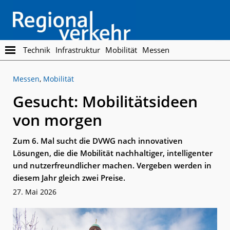
Skip
Skip
to
to
main
footer
content
Regionalverkehr
Die
Technik
Infrastruktur
Mobilität
Messen
Fachzeitschrift
für
Messen
,
Mobilität
den
Öffentlichen
Gesucht: Mobilitätsideen
Personennahverkehr
von morgen
Zum 6. Mal sucht die DVWG nach innovativen
Lösungen, die die Mobilität nachhaltiger, intelligenter
und nutzerfreundlicher machen. Vergeben werden in
diesem Jahr gleich zwei Preise.
27. Mai 2026