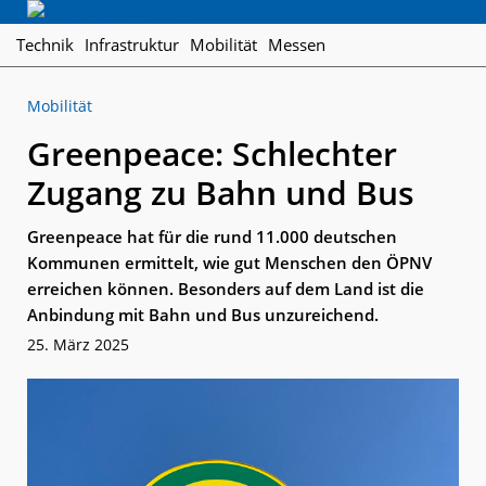
Skip
Skip
Skip
Regionalverkehr
to
to
to
Die
Technik
Infrastruktur
Mobilität
Messen
primary
main
footer
Fachzeitschrift
navigation
content
für
Mobilität
den
Öffentlichen
Greenpeace: Schlechter
Personennahverkehr
Zugang zu Bahn und Bus
Greenpeace hat für die rund 11.000 deutschen
Kommunen ermittelt, wie gut Menschen den ÖPNV
erreichen können. Besonders auf dem Land ist die
Anbindung mit Bahn und Bus unzureichend.
25. März 2025