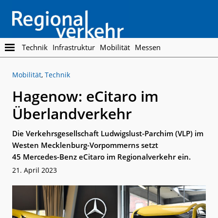
Skip
Skip
to
to
main
footer
content
Regionalverkehr
Die
Technik
Infrastruktur
Mobilität
Messen
Fachzeitschrift
für
Mobilität
,
Technik
den
Öffentlichen
Hagenow: eCitaro im
Personennahverkehr
Überlandverkehr
Die Verkehrsgesellschaft Ludwigslust-Parchim (VLP) im
Westen Mecklenburg-Vorpommerns setzt
45 Mercedes-Benz eCitaro im Regionalverkehr ein.
21. April 2023