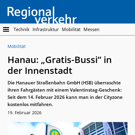
Skip
Skip
to
to
main
footer
content
Regionalverkehr
Die
Technik
Infrastruktur
Mobilität
Messen
Fachzeitschrift
für
Mobilität
den
Öffentlichen
Hanau: „Gratis-Bussi“ in
Personennahverkehr
der Innenstadt
Die Hanauer Straßenbahn GmbH (HSB) überraschte
ihren Fahrgästen mit einem Valentinstag-Geschenk:
Seit dem 14. Februar 2026 kann man in der Cityzone
kostenlos mitfahren.
19. Februar 2026