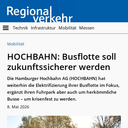
Skip
Skip
to
to
main
footer
content
Regionalverkehr
Die
Technik
Infrastruktur
Mobilität
Messen
Fachzeitschrift
für
Mobilität
den
Öffentlichen
HOCHBAHN: Busflotte soll
Personennahverkehr
zukunftssicherer werden
Die Hamburger Hochbahn AG (HOCHBAHN) hat
weiterhin die Elektrifizierung ihrer Busflotte im Fokus,
ergänzt ihren Fuhrpark aber auch um herkömmliche
Busse – um krisenfest zu werden.
8. Mai 2026