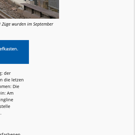
13 Züge wurden im September
g: der
 die letzen
hmen: Die
ein: Am
ingline
telle
.
erfarbenen