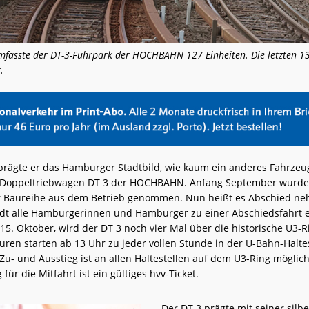
mfasste der DT-3-Fuhrpark der HOCHBAHN 127 Einheiten. Die letzten 
.
 prägte er das Hamburger Stadtbild, wie kaum ein anderes Fahrzeu
e Doppeltriebwagen DT 3 der HOCHBAHN. Anfang September wurden
r Baureihe aus dem Betrieb genommen. Nun heißt es Abschied ne
t alle Hamburgerinnen und Hamburger zu einer Abschiedsfahrt 
5. Oktober, wird der DT 3 noch vier Mal über die historische U3-R
uren starten ab 13 Uhr zu jeder vollen Stunde in der U-Bahn-Haltes
Zu- und Ausstieg ist an allen Haltestellen auf dem U3-Ring möglich
für die Mitfahrt ist ein gültiges hvv-Ticket.
Der DT 3 prägte mit seiner silb