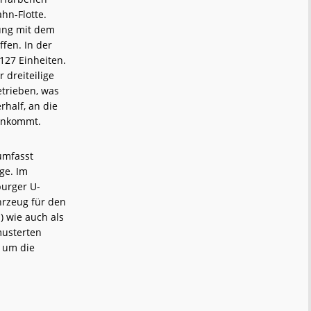
hn-Flotte.
ung mit dem
fen. In der
 127 Einheiten.
r dreiteilige
etrieben, was
rhalf, an die
rankommt.
umfasst
ge. Im
burger U-
hrzeug für den
) wie auch als
musterten
, um die