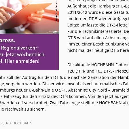
Außenhaut die Hamburger U-Ba
2011/2012 wurde diese Gestalt
modernen DT 5 wieder aufgegrif
Spitze umfasste die DT-3-Flotte
Für die Technikinteressierte: De
DT 3 wird auf allen Achsen ang
ihm zu einer Beschleunigung ve
nicht mal der heutige DT 5 he
Die aktuelle HOCHBAHN-Flotte 
126 DT 4- und 163 DT-5-Triebzü
r soll der Auftrag für den DT 6, die nächste Generation der Ham
e, vergeben werden. Dieser wird sowohl als vollautomatisches Fa
mburgs neuer U-Bahn-Linie U 5 (1. Abschnitt: City Nord – Bramfeld
es Fahrzeug für den Ersatz des DT 4 kommen. Von den jetzt ausge
 3 werden elf verschrottet. Zwei Fahrzeuge stellt die HOCHBAHN ab
die Nachwelt zu sichern.
/pr, Bild: HOCHBAHN