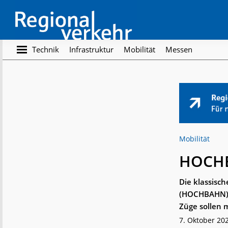
Skip
Skip
to
to
main
footer
content
Regionalverkehr
Die
Technik
Infrastruktur
Mobilität
Messen
Fachzeitschrift
für
den
Öffentlichen
Personennahverkehr
Mobilität
HOCHBA
Die klassisc
(HOCHBAHN) v
Züge sollen 
7. Oktober 20