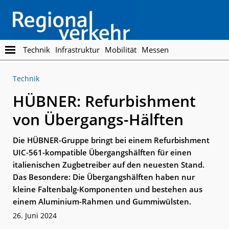
Skip
Skip
to
to
main
footer
content
Regionalverkehr
Die
Technik
Infrastruktur
Mobilität
Messen
Fachzeitschrift
für
Technik
den
Öffentlichen
HÜBNER: Refurbishment
Personennahverkehr
von Übergangs-Hälften
Die HÜBNER-Gruppe bringt bei einem Refurbishment
UIC-561-kompatible Übergangshälften für einen
italienischen Zugbetreiber auf den neuesten Stand.
Das Besondere: Die Übergangshälften haben nur
kleine Faltenbalg-Komponenten und bestehen aus
einem Aluminium-Rahmen und Gummiwülsten.
26. Juni 2024