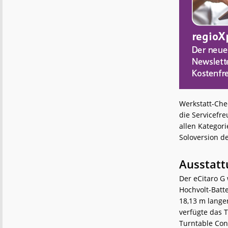
Werkstatt-Che
die Servicefre
allen Kategor
Soloversion de
Ausstatt
Der eCitaro G 
Hochvolt-Batt
18,13 m lange
verfügte das 
Turntable Cont