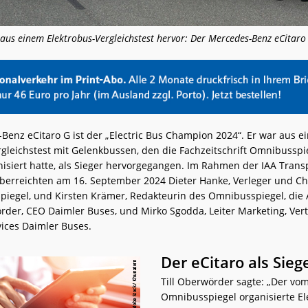
 aus einem Elektrobus-Vergleichstest hervor: Der Mercedes-Benz eCitaro
Benz eCitaro G ist der „Electric Bus Champion 2024“. Er war aus 
rgleichstest mit Gelenkbussen, den die Fachzeitschrift Omnibusspi
nisiert hatte, als Sieger hervorgegangen. Im Rahmen der IAA Trans
berreichten am 16. September 2024 Dieter Hanke, Verleger und C
iegel, und Kirsten Krämer, Redakteurin des Omnibusspiegel, die
örder, CEO Daimler Buses, und Mirko Sgodda, Leiter Marketing, Ver
ices Daimler Buses.
Der eCitaro als Sieg
Till Oberwörder sagte: „Der vo
Omnibusspiegel organisierte El