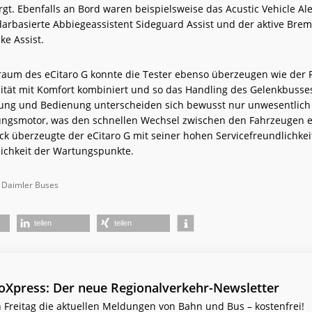
gt. Ebenfalls an Bord waren beispielsweise das Acustic Vehicle Al
adarbasierte Abbiegeassistent Sideguard Assist und der aktive Brem
ke Assist.
raum des eCitaro G konnte die Tester ebenso überzeugen wie der F
lität mit Komfort kombiniert und so das Handling des Gelenkbusses 
ung und Bedienung unterscheiden sich bewusst nur unwesentlich
ngsmotor, was den schnellen Wechsel zwischen den Fahrzeugen er
ck überzeugte der eCitaro G mit seiner hohen Servicefreundlichkei
ichkeit der Wartungspunkte.
d: Daimler Buses
teilen
teilen
ioXpress: Der neue Regionalverkehr-Newsletter
 Freitag die aktuellen Meldungen von Bahn und Bus – kostenfrei!