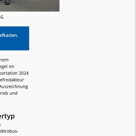
 G.
einem
egel im
portation 2024
hefredakteur
 Auszeichnung
trieb und
ertyp
m
ektrobus-