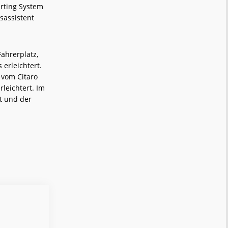
erting System
sassistent
ahrerplatz,
erleichtert.
 vom Citaro
leichtert. Im
t und der