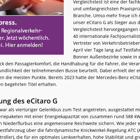
Vergleichstest ist eine der fac
und umfangreichsten Praxispr
Branche. Umso mehr freue ich 
unser eCitaro G als Sieger aus 
Vergleichstest hervorgegangen i
40 internationale Fachjournalis
Vertreter von Verkehrsbetriebe
April vier Tage lang auf Testfah
Bonner Außenbezirke sowie in
ck den Passagierkomfort, die Handhabung für die Fahrer, die Vera
undlichkeit der teilnehmenden Busse beurteilt. Dabei erhielt der e
ien die meisten Punkte. Bereits 2023 hatte der Mercedes-Benz eCita
n begehrten Titel erhalten.
ung des eCitaro G
war als viertüriger Gelenkbus zum Test angetreten, ausgestattet m
eriepaketen mit einer Energiekapazität von zusammen rund 588 k
n Niederflurbus eine angemessene Reichweite sichern. Wie jeder e
Testfahrzeug über die fahrdynamische Knickwinkel-Regelung ATC (A
roller), die für ein optimales Lenkverhalten, hohe Stabilität und g