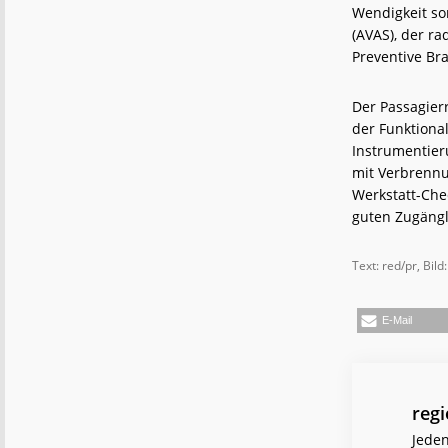
Wendigkeit sor
(AVAS), der r
Preventive Bra
Der Passagier
der Funktiona
Instrumentier
mit Verbrennu
Werkstatt-Che
guten Zugängl
Text: red/pr, Bil
E-Mail
reg
Jeden