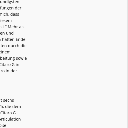
hkundigsten
üfungen der
mich, dass
diesem
st.“ Mehr als
ten und
n hatten Ende
rten durch die
 einem
rbeitung sowie
Citaro G in
ro in der
it sechs
Wh, die dem
Citaro G
rticulation
roße