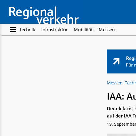
Skip
Skip
to
to
main
footer
content
Regionalverkehr
Die
Technik
Infrastruktur
Mobilität
Messen
Fachzeitschrift
für
den
Öffentlichen
Personennahverkehr
Messen
,
Tech
IAA: A
Der elektris
auf der IAA 
19. Septembe