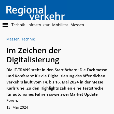
Skip
Skip
to
to
main
footer
content
Regionalverkehr
Die
Technik
Infrastruktur
Mobilität
Messen
Fachzeitschrift
für
Messen
,
Technik
den
Öffentlichen
Im Zeichen der
Personennahverkehr
Digitalisierung
Die IT-TRANS steht in den Startlöchern: Die Fachmesse
und Konferenz für die Digitalisierung des öffentlichen
Verkehrs läuft vom 14. bis 16. Mai 2024 in der Messe
Karlsruhe. Zu den Highlights zählen eine Teststrecke
für autonomes Fahren sowie zwei Market Update
Foren.
13. Mai 2024