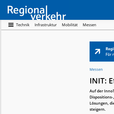
Skip
Skip
to
to
main
footer
content
Regionalverkehr
Die
Technik
Infrastruktur
Mobilität
Messen
Fachzeitschrift
für
den
Öffentlichen
Personennahverkehr
Messen
INIT: E
Auf der Inno
Dispositions
Lösungen, di
steigern.