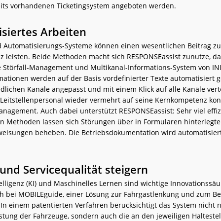
its vorhandenen Ticketingsystem angeboten werden.
siertes Arbeiten
d Automatisierungs-Systeme können einen wesentlichen Beitrag z
enz leisten. Beide Methoden macht sich RESPONSEassist zunutze, d
e Störfall-Management und Multikanal-Informations-System von INI
ationen werden auf der Basis vordefinierter Texte automatisiert g
dlichen Kanäle angepasst und mit einem Klick auf alle Kanäle verte
 Leitstellenpersonal wieder vermehrt auf seine Kernkompetenz kon
anagement. Auch dabei unterstützt RESPONSEassist: Sehr viel effiz
 Methoden lassen sich Störungen über in Formularen hinterlegte
isungen beheben. Die Betriebsdokumentation wird automatisiert
 und Servicequalität steigern
elligenz (KI) und Maschinelles Lernen sind wichtige Innovationssäu
h bei MOBILEguide, einer Lösung zur Fahrgastlenkung und zum Be
n einem patentierten Verfahren berücksichtigt das System nicht n
astung der Fahrzeuge, sondern auch die an den jeweiligen Haltestel