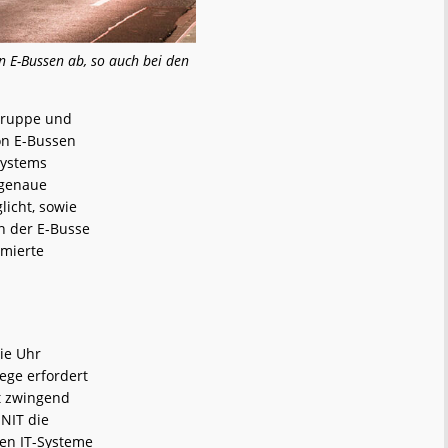
 E-Bussen ab, so auch bei den
Gruppe und
on E-Bussen
Systems
 genaue
icht, sowie
n der E-Busse
imierte
ie Uhr
ege erfordert
ht zwingend
NIT die
hen IT-Systeme