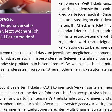
Regionen der Welt Tickets ganz
erwerben, indem sie ihre Bank-
Kreditkarte (oder auch ihr Sma
Ein- und Ausstieg an ein Ticket
halten. Ihr Check-in erfolgt im
(Standard der Kreditkartenindus
im Hintergrundsystem die Fahr
zugeordnet wird. Dort erfolgt a
Kalkulation des zu berechnend
it vom Check-out. Und das zum jeweils bestmöglichen angebotenen
 klingt, ist es auch – insbesondere für Gelegenheitsfahrer, Tourist
ende! Sie profitieren in besonderem Maße, wenn sie sich nicht mi
useinandersetzen, vorab registrieren oder einen Ticketautomaten a
en.
count-basierten Ticketing (ABT) können sich Verkehrsunternehme
enseits der Gruppe der Vielfahrer erschließen. Perspektivisch lass
sonal- und wartungsintensive Vertriebskanäle zurückdrängen und so
 erhöhen. Diese auch als Software-as-a-Service (SaaS) zur Verfügu
m Rahmen einer zielgruppengerechten Multi-Channel-Strategie a