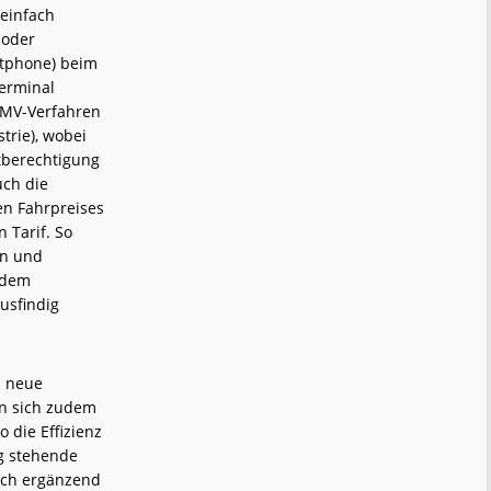
 einfach
 oder
rtphone) beim
terminal
 EMV-Verfahren
trie), wobei
tberechtigung
uch die
en Fahrpreises
 Tarif. So
en und
t dem
usfindig
n neue
en sich zudem
 die Effizienz
ng stehende
uch ergänzend