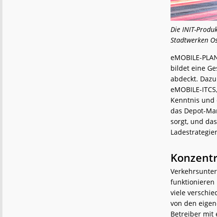
Die INIT-Produ
Stadtwerken O
eMOBILE-PLAN
bildet eine G
abdeckt. Dazu
eMOBILE-ITCS
Kenntnis und 
das Depot-Man
sorgt, und da
Ladestrategie
Konzent
Verkehrsunter
funktionieren
viele verschi
von den eigen
Betreiber mit