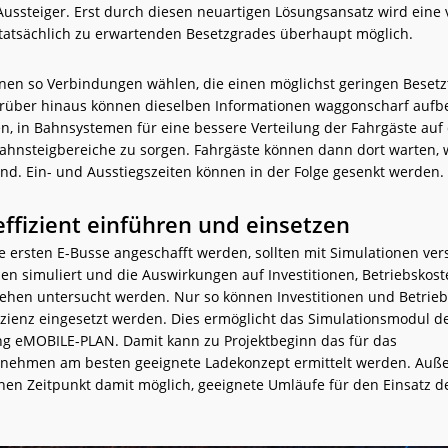
ussteiger. Erst durch diesen neuartigen Lösungsansatz wird eine v
tatsächlich zu erwartenden Besetzgrades überhaupt möglich.
nen so Verbindungen wählen, die einen möglichst geringen Besetz
rüber hinaus können dieselben Informationen waggonscharf aufbe
n, in Bahnsystemen für eine bessere Verteilung der Fahrgäste auf 
hnsteigbereiche zu sorgen. Fahrgäste können dann dort warten, w
ind. Ein- und Ausstiegszeiten können in der Folge gesenkt werden.
effizient einführen und einsetzen
e ersten E-Busse angeschafft werden, sollten mit Simulationen ve
ien simuliert und die Auswirkungen auf Investitionen, Betriebskos
ehen untersucht werden. Nur so können Investitionen und Betrieb
izienz eingesetzt werden. Dies ermöglicht das Simulationsmodul d
g eMOBILE-PLAN. Damit kann zu Projektbeginn das für das
nehmen am besten geeignete Ladekonzept ermittelt werden. Auße
hen Zeitpunkt damit möglich, geeignete Umläufe für den Einsatz d