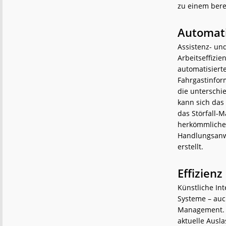
zu einem bere
Automati
Assistenz- un
Arbeitseffizi
automatisiert
Fahrgastinform
die unterschie
kann sich das
das Störfall-M
herkömmlichen
Handlungsanwe
erstellt.
Effizienz
Künstliche Int
Systeme – auc
Management. I
aktuelle Ausl