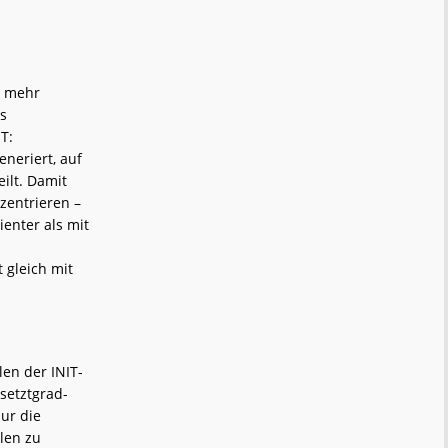
u mehr
as
T:
eneriert, auf
ilt. Damit
zentrieren –
ienter als mit
 gleich mit
len der INIT-
setztgrad-
ur die
len zu