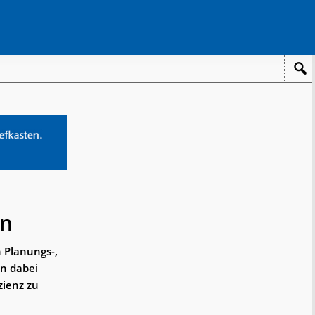
en
n Planungs-,
en dabei
zienz zu