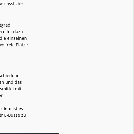
erlässliche
tgrad
reitet dazu
die einzelnen
o freie Plätze
rschiedene
ten und das
smittel mit
er
rdem ist es
er E-Busse zu