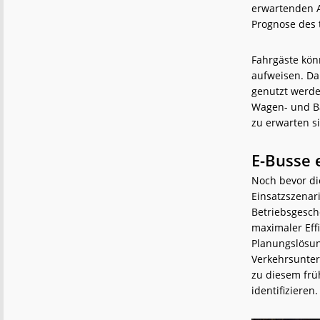
erwartenden A
Prognose des 
Fahrgäste kön
aufweisen. Da
genutzt werde
Wagen- und Ba
zu erwarten s
E-Busse 
Noch bevor di
Einsatzszenar
Betriebsgesch
maximaler Eff
Planungslösun
Verkehrsunter
zu diesem frü
identifizieren.