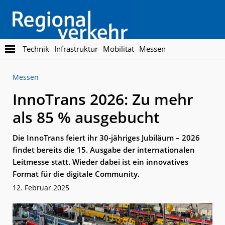
Skip
Skip
to
to
main
footer
content
Regionalverkehr
Die
Technik
Infrastruktur
Mobilität
Messen
Fachzeitschrift
für
Messen
den
Öffentlichen
InnoTrans 2026: Zu mehr
Personennahverkehr
als 85 % ausgebucht
Die InnoTrans feiert ihr 30-jähriges Jubiläum – 2026
findet bereits die 15. Ausgabe der internationalen
Leitmesse statt. Wieder dabei ist ein innovatives
Format für die digitale Community.
12. Februar 2025