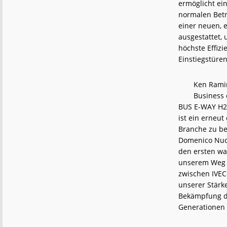
ermöglicht ei
normalen Betr
einer neuen, e
ausgestattet, 
höchste Effizi
Einstiegstüre
Ken Ramir
Business 
BUS E-WAY H2,
ist ein erneu
Branche zu be
Domenico Nuce
den ersten wa
unserem Weg z
zwischen IVEC
unserer Stärk
Bekämpfung d
Generationen 