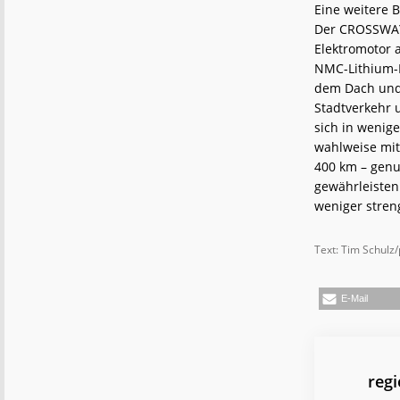
Eine weitere 
Der CROSSWAY 
Elektromotor 
NMC-Lithium-Ba
dem Dach und i
Stadtverkehr 
sich in wenig
wahlweise mit
400 km – genu
gewährleisten.
weniger streng
Text: Tim Schulz/
E-Mail
reg