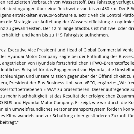
nen reduzierten Verbrauch von Wasserstoff. Das Fahrzeug verfügt 
iebsbedingungen über eine Reichweite von bis zu 450 km. Der E-W
igens entwickelten eVeCoP-Software (Electric Vehicle Control Platf
um die Strategie zur Aufteilung der Wasserstoffleistung zu optimie
enz zu gewährleisten. Der 12 m lange Stadtbus ist mit zwei oder dr
n erhältlich und kann bis zu 115 Fahrgäste aufnehmen.
ez, Executive Vice President und Head of Global Commercial Vehi
der Hyundai Motor Company, sagte bei der Enthüllung des Busses:
 angetrieben von Hyundais fortschrittlichen HTWO-Brennstoffzell
t deutliches Beispiel für das Engagement von Hyundai, die Umstellu
schleunigen und unsere Mission gegenüber der Öffentlichkeit zu e
ra, President der Bus Business Unit von IVECO, ergänzte: „Wir fre
sserstoffbetriebenen E-WAY zu präsentieren. Dieser aufregende Sc
u mehr Nachhaltigkeit ist das Resultat der erfolgreichen Zusamm
O BUS und Hyundai Motor Company. Er zeigt, wie wir durch die K
en ein umweltfreundliches Personentransportsystem fördern könne
es Klimawandels und zur Schaffung einer gesünderen Zukunft f
beiträgt.“