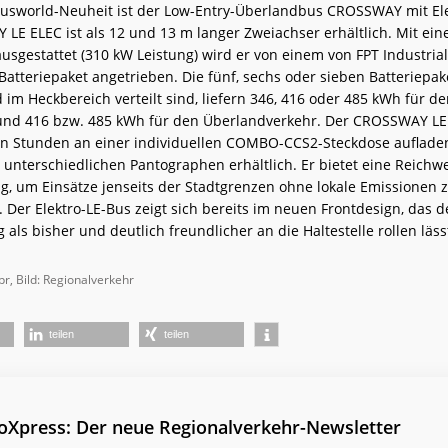
Busworld-Neuheit ist der Low-Entry-Überlandbus CROSSWAY mit Ele
LE ELEC ist als 12 und 13 m langer Zweiachser erhältlich. Mit ei
ausgestattet (310 kW Leistung) wird er von einem von FPT Industria
tteriepaket angetrieben. Die fünf, sechs oder sieben Batteriepake
m Heckbereich verteilt sind, liefern 346, 416 oder 485 kWh für de
und 416 bzw. 485 kWh für den Überlandverkehr. Der CROSSWAY LE 
en Stunden an einer individuellen COMBO-CCS2-Steckdose aufladen
 unterschiedlichen Pantographen erhältlich. Er bietet eine Reichw
g, um Einsätze jenseits der Stadtgrenzen ohne lokale Emissionen 
 Der Elektro-LE-Bus zeigt sich bereits im neuen Frontdesign, das 
 als bisher und deutlich freundlicher an die Haltestelle rollen läss
pr, Bild: Regionalverkehr
teilen
teilen
ioXpress: Der neue Regionalverkehr-Newsletter