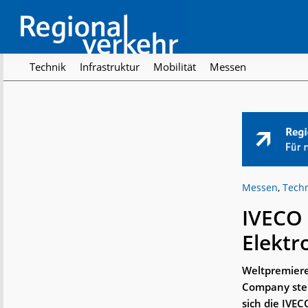
Skip
Skip
Skip
to
to
to
primary
main
footer
navigation
content
Regionalverkehr
Die
Technik
Infrastruktur
Mobilität
Messen
Fachzeitschrift
für
den
Öffentlichen
Personennahverkehr
Messen
,
Tech
IVECO 
Elektr
Weltpremiere
Company stel
sich die IVEC