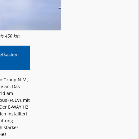
bis 450 km.
 Group N. V.,
e an. Das
rld am
bus (FCEV), mit
 Der E-WAY H2
h installiert
tattung
h starkes
Dies