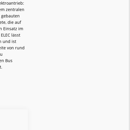
ktroantrieb:
nem zentralen
l gebauten
te, die auf
n Einsatz im
ELEC lässt
 und ist
eite von rund
zu
den Bus
t.