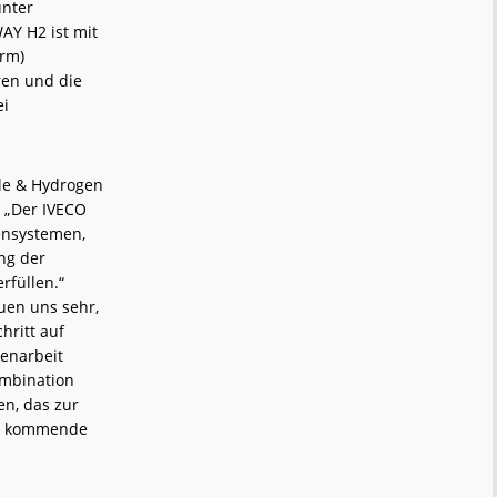
unter
AY H2 ist mit
orm)
ren und die
ei
cle & Hydrogen
 „Der IVECO
ensystemen,
ng der
rfüllen.“
uen uns sehr,
hritt auf
enarbeit
ombination
n, das zur
ür kommende