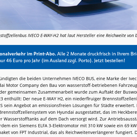
stoffzellenbus IVECO E-WAY-H2 hat laut Hersteller eine Reichweite von 
kündigten die beiden Unternehmen IVECO BUS, eine Marke der Iveco
ai Motor Company den Bau von wasserstoff-betriebenen Fahrzeug
t der gemeinsamen Zusammenarbeit wurde zum Auftakt der Buswo
3 enthüllt: Der neue E-WAY H2, ein niederflruiger Brennstoffzellen
 sein Angebot an emissionsfreien Lösungen für Städte erweitert.
Brennstoffzellensystem von Hyundai ausgestattet, das im Heckbereic
ier Wasserstofftanks auf dem Dach versorgt wird. Zur Antriebsauss
dem ein Siemens ELFA 3-Elektromotor mit 310 kW sowie ein 69 kW
ket von FPT Industrial, das als Reichweitenverlängerer fungiert. 