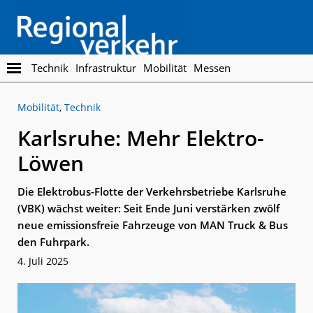
Skip
Skip
to
to
main
footer
content
Regionalverkehr
Die
Technik
Infrastruktur
Mobilität
Messen
Fachzeitschrift
für
Mobilität
,
Technik
den
Öffentlichen
Karlsruhe: Mehr Elektro-
Personennahverkehr
Löwen
Die Elektrobus-Flotte der Verkehrsbetriebe Karlsruhe
(VBK) wächst weiter: Seit Ende Juni verstärken zwölf
neue emissionsfreie Fahrzeuge von MAN Truck & Bus
den Fuhrpark.
4. Juli 2025