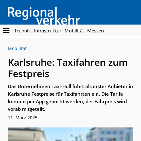
Skip
Skip
to
to
main
footer
content
Regionalverkehr
Die
Technik
Infrastruktur
Mobilität
Messen
Fachzeitschrift
für
Mobilität
den
Öffentlichen
Karlsruhe: Taxifahren zum
Personennahverkehr
Festpreis
Das Unternehmen Taxi-Holl führt als erster Anbieter in
Karlsruhe Festpreise für Taxifahrten ein. Die Tarife
können per App gebucht werden, der Fahrpreis wird
vorab mitgeteilt.
11. März 2025