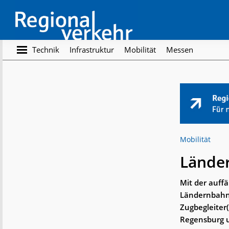
Skip
Skip
to
to
main
footer
content
Regionalverkehr
Die
Technik
Infrastruktur
Mobilität
Messen
Fachzeitschrift
für
den
Öffentlichen
Personennahverkehr
Mobilität
Länder
Mit der auff
Ländernbahn“ 
Zugbegleiter
Regensburg 