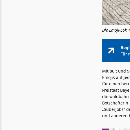
Die Emoji-Lok 
Mit 86 t und 9
Emojis auf je
für einen ber
Freistaat Bay
die waldbahn 
Botschafterin
„Suberjobs“ d
und anderen 