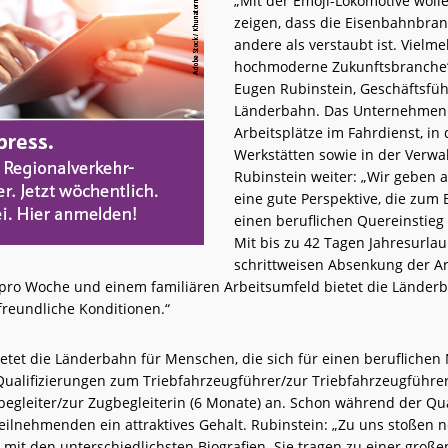
„Mit der Emoji-Lokomotive wolle
zeigen, dass die Eisenbahnbran
andere als verstaubt ist. Vielme
hochmoderne Zukunftsbranche“,
Eugen Rubinstein, Geschäftsfüh
Länderbahn. Das Unternehmen 
Arbeitsplätze im Fahrdienst, in
Werkstätten sowie in der Verwa
Rubinstein weiter: „Wir geben
eine gute Perspektive, die zum 
einen beruflichen Quereinstie
Mit bis zu 42 Tagen Jahresurlau
schrittweisen Absenkung der Ar
. pro Woche und einem familiären Arbeitsumfeld bietet die Länder
reundliche Konditionen.“
etet die Länderbahn für Menschen, die sich für einen berufliche
Qualifizierungen zum Triebfahrzeugführer/zur Triebfahrzeugführer
egleiter/zur Zugbegleiterin (6 Monate) an. Schon während der Qua
Teilnehmenden ein attraktives Gehalt. Rubinstein: „Zu uns stoßen 
mit den unterschiedlichsten Biografien. Sie tragen zu einer großen