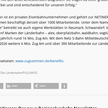
ei und sind entscheidend für unseren Erfolg.“
n ist ein privates Eisenbahnunternehmen und gehört zur NETINE
en beschäftigt derzeit über 1000 Mitarbeitende. Unter dem Nam
e“ betreibt sie auch eigene Werkstätten in Neumark, Schwandorf, 
fünf Marken der Länderbahn – alex, oberpfalzbahn, waldbahn, vog
en jährlich rund 16 Mio. Zug-km. Mit dem Netz S-Bahn Mitteldeuts
026 weitere 6 Mio. Zug-km und über 300 Mitarbeitende zur Länd
mationen:
www.zugsammen.de/benefits
.
ld: Die Länderbahn/FULLHAUS
teilen
teilen