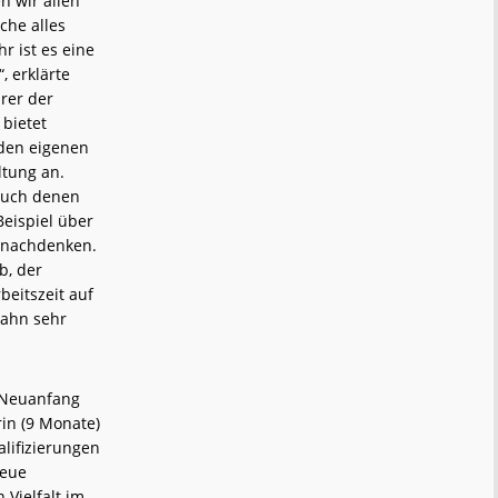
n wir allen
che alles
hr ist es eine
 erklärte
rer der
bietet
 den eigenen
ltung an.
 auch denen
Beispiel über
g nachdenken.
b, der
beitszeit auf
bahn sehr
n Neuanfang
in (9 Monate)
lifizierungen
neue
 Vielfalt im