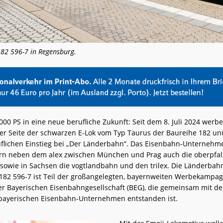
182 596-7 in Regensburg.
000 PS in eine neue berufliche Zukunft: Seit dem 8. Juli 2024 werbe
der Seite der schwarzen E-Lok vom Typ Taurus der Baureihe 182 u
uflichen Einstieg bei „Der Länderbahn“. Das Eisenbahn-Unternehm
ern neben dem alex zwischen München und Prag auch die oberpfa
sowie in Sachsen die vogtlandbahn und den trilex. Die Länderbah
 182 596-7 ist Teil der großangelegten, bayernweiten Werbekampa
er Bayerischen Eisenbahngesellschaft (BEG), die gemeinsam mit d
bayerischen Eisenbahn-Unternehmen entstanden ist.