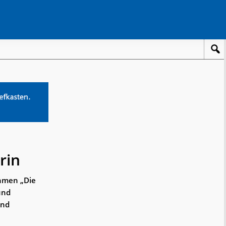
rin
ehmen „Die
und
und