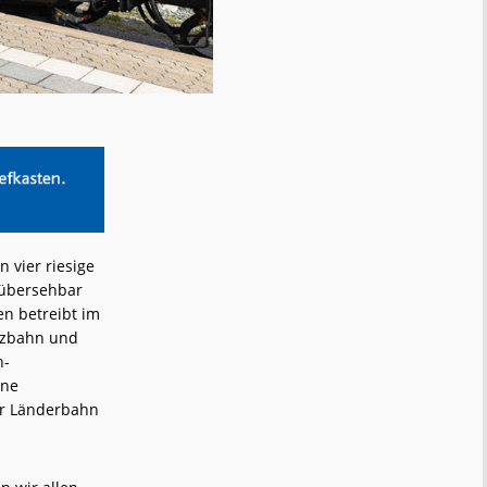
n vier riesige
nübersehbar
en betreibt im
lzbahn und
n-
gne
er Länderbahn