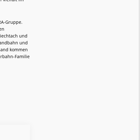
RA-Gruppe.
en
Viechtach und
tlandbahn und
chland kommen
erbahn-Familie