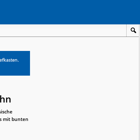
ahn
sische
s mit bunten