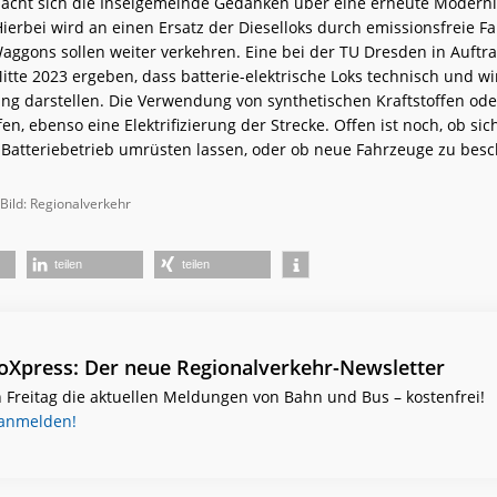
macht sich die Inselgemeinde Gedanken über eine erneute Modern
Hierbei wird an einen Ersatz der Dieselloks durch emissionsfreie F
Waggons sollen weiter verkehren. Eine bei der TU Dresden in Auft
itte 2023 ergeben, dass batterie-elektrische Loks technisch und wi
ung darstellen. Die Verwendung von synthetischen Kraftstoffen ode
n, ebenso eine Elektrifizierung der Strecke. Offen ist noch, ob sic
f Batteriebetrieb umrüsten lassen, oder ob neue Fahrzeuge zu besc
 Bild: Regionalverkehr
teilen
teilen
ioXpress: Der neue Regionalverkehr-Newsletter
 Freitag die aktuellen Meldungen von Bahn und Bus – kostenfrei!
 anmelden!