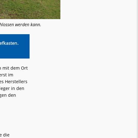
chlossen werden kann.
n mit dem Ort
erst im
s Herstellers
leger in den
agen den
e die