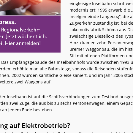
eingleisige Inselbahn schrittwe
modernisiert: 1995 erwarb die „
Inselgemeinde Langeoog“, die a
Zugverkehr zuständig ist, bei d
Lokomotivfabrik Schöma aus Di
zweiachsige Dieselloks des Typ
Hinzu kamen zehn Personenwa
Bremer Waggonbau, die im hist
Stil mit offenen Plattformen u
d. Das Empfangsgebäude des Inselbahnhofs wurde zwischen 1993 
ßerdem erhöhte man alle Bahnsteige, sodass die Reisenden stufenfr
nnen. 2002 wurden sämtliche Gleise saniert, und im Jahr 2005 sto
weitere zwei Waggons auf.
der Inselbahn ist auf die Schiffsverbindungen zum Festland ausger
rden zwei Züge, die aus bis zu sechs Personenwagen, einem Gep
ok an jedem Ende bestehen.
ng auf Elektrobetrieb?