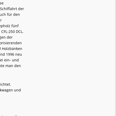
ise
Schiffahrt der
uch für den
er
epholz fünf
s CFL-250 DCL.
gen der
orisierenden
nd Holzbänken
und 1996 neu
ei ein- und
ckte man den
ichtet.
äckwagen und