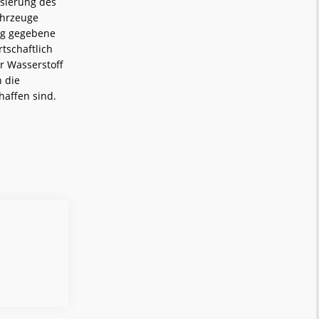
isierung des
ahrzeuge
rag gegebene
rtschaftlich
r Wasserstoff
h die
haffen sind.