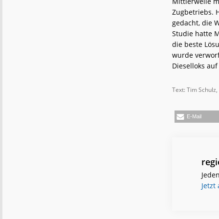
Mittlerweile 
Zugbetriebs. 
gedacht, die 
Studie hatte M
die beste Lös
wurde verworfe
Dieselloks au
Text: Tim Schulz,
E-Mail
reg
Jeden
Jetzt