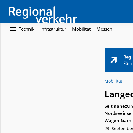
Skip
Skip
to
to
main
footer
content
Regionalverkehr
Die
Technik
Infrastruktur
Mobilität
Messen
Fachzeitschrift
für
den
Öffentlichen
Personennahverkehr
Mobilität
Langeo
Seit nahezu 9
Nordseeinsel
Wagen-Garnit
23. Septembe