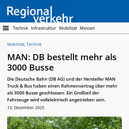
Skip
Skip
to
to
main
footer
content
Regionalverkehr
Die
Technik
Infrastruktur
Mobilität
Messen
Fachzeitschrift
für
Mobilität
,
Technik
den
Öffentlichen
MAN: DB bestellt mehr als
Personennahverkehr
3000 Busse
Die Deutsche Bahn (DB AG) und der Hersteller MAN
Truck & Bus haben einen Rahmenvertrag über mehr
als 3000 Busse geschlossen. Ein Großteil der
Fahrzeuge wird vollelektrisch angetrieben sein.
13. Dezember 2025