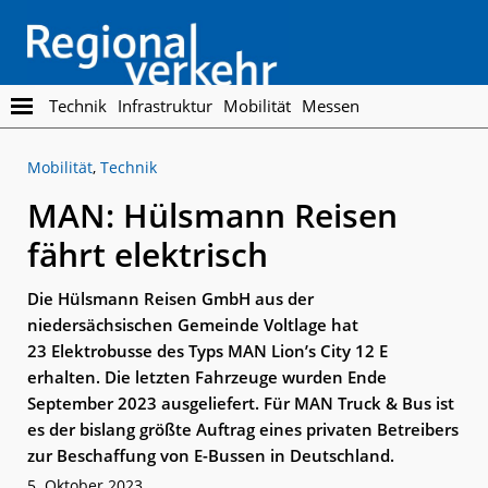
Skip
Skip
to
to
main
footer
content
Regionalverkehr
Die
Technik
Infrastruktur
Mobilität
Messen
Fachzeitschrift
für
Mobilität
,
Technik
den
Öffentlichen
MAN: Hülsmann Reisen
Personennahverkehr
fährt elektrisch
Die Hülsmann Reisen GmbH aus der
niedersächsischen Gemeinde Voltlage hat
23 Elektrobusse des Typs MAN Lion’s City 12 E
erhalten. Die letzten Fahrzeuge wurden Ende
September 2023 ausgeliefert. Für MAN Truck & Bus ist
es der bislang größte Auftrag eines privaten Betreibers
zur Beschaffung von E-Bussen in Deutschland.
5. Oktober 2023