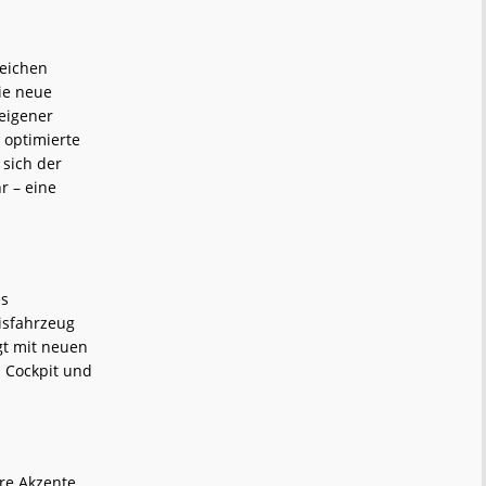
reichen
ie neue
 eigener
 optimierte
 sich der
r – eine
es
isfahrzeug
gt mit neuen
 Cockpit und
e Akzente.