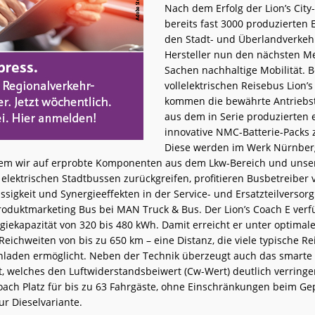
Nach dem Erfolg der Lion’s City-
bereits fast 3000 produzierten 
den Stadt- und Überlandverkehr
Hersteller nun den nächsten Me
Sachen nachhaltige Mobilität. 
vollelektrischen Reisebus Lion’
kommen die bewährte Antriebs
aus dem in Serie produzierten 
innovative NMC-Batterie-Packs 
Diese werden im Werk Nürnberg
ndem wir auf erprobte Komponenten aus dem Lkw-Bereich und unse
elektrischen Stadtbussen zurückgreifen, profitieren Busbetreiber 
sigkeit und Synergieeffekten in der Service- und Ersatzteilversorg
Produktmarketing Bus bei MAN Truck & Bus. Der Lion’s Coach E verf
giekapazität von 320 bis 480 kWh. Damit erreicht er unter optimal
eichweiten von bis zu 650 km – eine Distanz, die viele typische R
laden ermöglicht. Neben der Technik überzeugt auch das smarte
, welches den Luftwiderstandsbeiwert (Cw-Wert) deutlich verringert
Coach Platz für bis zu 63 Fahrgäste, ohne Einschränkungen beim 
ur Dieselvariante.