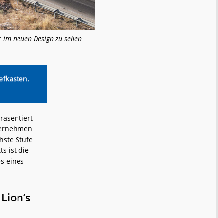
er im neuen Design zu sehen
räsentiert
nternehmen
hste Stufe
s ist die
es eines
Lion’s