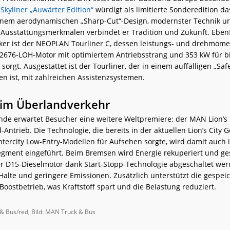
kyliner „Auwärter Edition“
würdigt als limitierte Sonderedition da
inem aerodynamischen „Sharp-Cut“-Design, modernster Technik u
 Ausstattungsmerkmalen verbindet er Tradition und Zukunft. Ebenf
ker ist der NEOPLAN Tourliner C, dessen leistungs- und drehmome
D2676-LOH-Motor mit optimiertem Antriebsstrang und 353 kW für bi
 sorgt. Ausgestattet ist der Tourliner, der in einem auffälligen „Sa
en ist, mit zahlreichen Assistenzsystemen.
z im Überlandverkehr
de erwartet Besucher eine weitere Weltpremiere: der MAN Lion’s I
d-Antrieb. Die Technologie, die bereits in der aktuellen Lion’s City
Intercity Low-Entry-Modellen für Aufsehen sorgte, wird damit auch 
ment eingeführt. Beim Bremsen wird Energie rekuperiert und ges
r D15-Dieselmotor dank Start-Stopp-Technologie abgeschaltet wer
Halte und geringere Emissionen. Zusätzlich unterstützt die gespei
oostbetrieb, was Kraftstoff spart und die Belastung reduziert.
& Bus/red, Bild: MAN Truck & Bus