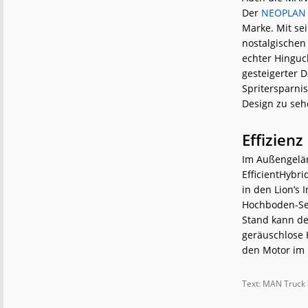
Der
NEOPLAN S
Marke. Mit se
nostalgischen
echter Hinguc
gesteigerter 
Spritersparnis
Design zu seh
Effizien
Im Außengelän
EfficientHybri
in den Lion’s 
Hochboden-Seg
Stand kann de
geräuschlose 
den Motor im B
Text: MAN Truck 