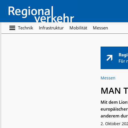
Skip
Skip
to
to
main
footer
content
Regionalverkehr
Die
Technik
Infrastruktur
Mobilität
Messen
Fachzeitschrift
für
den
Öffentlichen
Personennahverkehr
Messen
MAN T
Mit dem Lion
europäischer 
anderem dur
2. Oktober 20