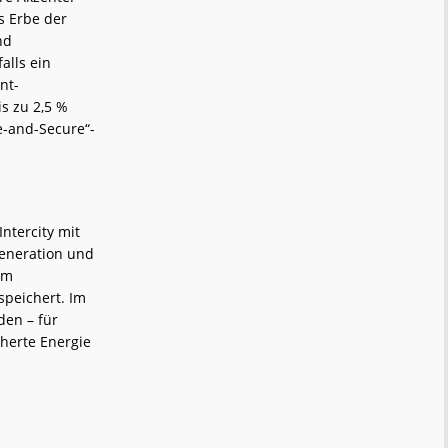
s Erbe der
nd
alls ein
nt-
s zu 2,5 %
fe-and-Secure“-
ntercity mit
 Generation und
im
peichert. Im
den – für
cherte Energie