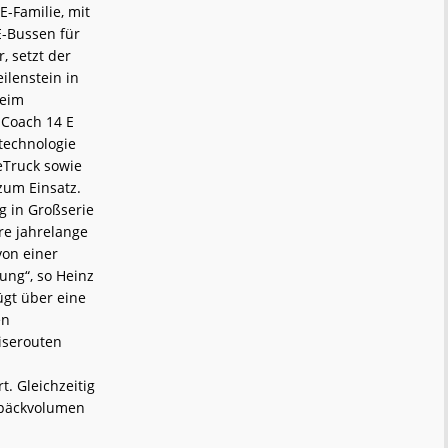
E-Familie, mit
E-Bussen für
, setzt der
ilenstein in
Beim
s Coach 14 E
technologie
eTruck sowie
zum Einsatz.
 in Großserie
re jahrelange
von einer
ung“, so Heinz
ügt über eine
en
eiserouten
. Gleichzeitig
Gepäckvolumen