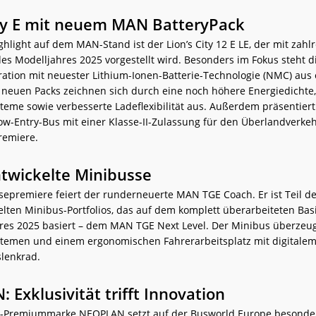
ity E mit neuem MAN BatteryPack
ghlight auf dem MAN-Stand ist der Lion’s City 12 E LE, der mit zahl
s Modelljahres 2025 vorgestellt wird. Besonders im Fokus steht d
ration mit neuester Lithium-Ionen-Batterie-Technologie (NMC) aus
e neuen Packs zeichnen sich durch eine noch höhere Energiedichte,
teme sowie verbesserte Ladeflexibilität aus. Außerdem präsentiert
ow-Entry-Bus mit einer Klasse-II-Zulassung für den Überlandverkeh
remiere.
twickelte Minibusse
sepremiere feiert der runderneuerte MAN TGE Coach. Er ist Teil d
elten Minibus-Portfolios, das auf dem komplett überarbeiteten Bas
res 2025 basiert – dem MAN TGE Next Level. Der Minibus überzeu
stemen und einem ergonomischen Fahrerarbeitsplatz mit digitalem
slenkrad.
 Exklusivität trifft Innovation
-Premiummarke NEOPLAN setzt auf der Busworld Europe besonder