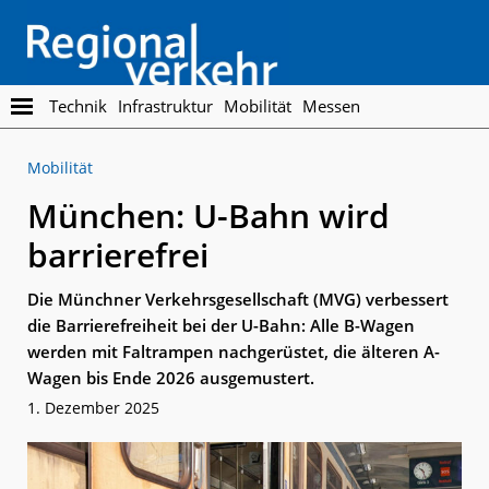
Skip
Skip
to
to
main
footer
content
Regionalverkehr
Die
Technik
Infrastruktur
Mobilität
Messen
Fachzeitschrift
für
Mobilität
den
Öffentlichen
München: U-Bahn wird
Personennahverkehr
barrierefrei
Die Münchner Verkehrsgesellschaft (MVG) verbessert
die Barrierefreiheit bei der U-Bahn: Alle B-Wagen
werden mit Faltrampen nachgerüstet, die älteren A-
Wagen bis Ende 2026 ausgemustert.
1. Dezember 2025