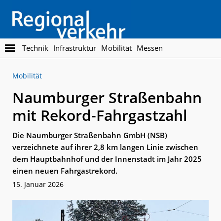
Skip
Skip
to
to
main
footer
content
Regionalverkehr
Die
Technik
Infrastruktur
Mobilität
Messen
Fachzeitschrift
für
Mobilität
den
Öffentlichen
Naumburger Straßenbahn
Personennahverkehr
mit Rekord-Fahrgastzahl
Die Naumburger Straßenbahn GmbH (NSB)
verzeichnete auf ihrer 2,8 km langen Linie zwischen
dem Hauptbahnhof und der Innenstadt im Jahr 2025
einen neuen Fahrgastrekord.
15. Januar 2026