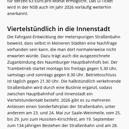
für derzeit 63 Euro pro Monat ermöglicht. Das D-Ticket
wird in der NSB auch im Jahr 2026 vorläufig weiterhin
anerkannt.
Viertelstündlich in die Innenstadt
Die Fahrgast-Entwicklung der meterspurigen Straßenbahn
beweist, dass selbst in kleineren Städten eine Nachfrage
vorhanden sein kann, die man dort normalerweise nicht
erwarten würde. Dazu trägt auch die ausgezeichnete
Zuganbindung des Naumburger Hauptbahnhofs bei. Der
Trambetrieb startet montags bis freitags gegen 5.30 Uhr,
samstags und sonntags gegen 8.30 Uhr. Betriebsschluss
ist täglich gegen 21.30 Uhr. Die halbstündlich verkehrende
Straßenbahn wird durch eine Buslinie ergänzt, sodass
zwischen Hauptbahnhof und Innenstadt ein
Viertelstundentakt besteht. 2026 gibt es zu mehreren
Anlässen einen Sonderfahrplan der Straßenbahn, unter
anderem am 23. und 24. Mai zur Saale-Weinmeile, vom 25.
bis 29. Juni zum Hussiten-Kirschfest, am 19. September
zum 134-jährigen Bestehen der Straßenbahn und am 28.