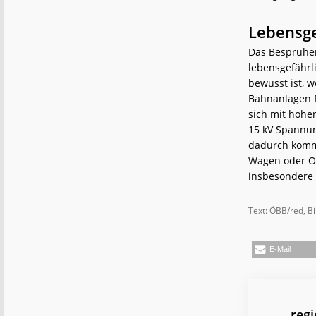
Lebensge
Das Besprühe
lebensgefährli
bewusst ist, w
Bahnanlagen f
sich mit hohe
15 kV Spannun
dadurch kommt
Wagen oder Ob
insbesondere 
Text: ÖBB/red, B
E-Mail
reg