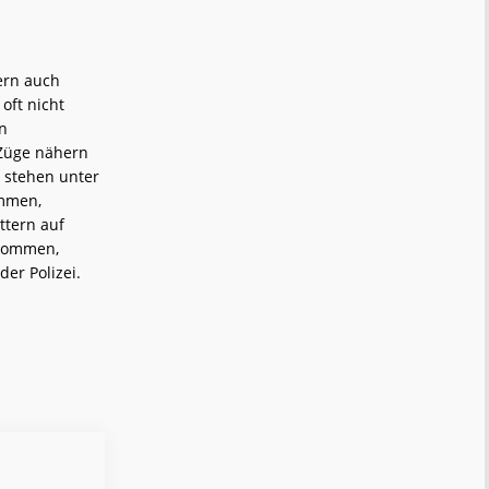
ern auch
 oft nicht
en
 Züge nähern
 stehen unter
ommen,
ttern auf
 kommen,
er Polizei.