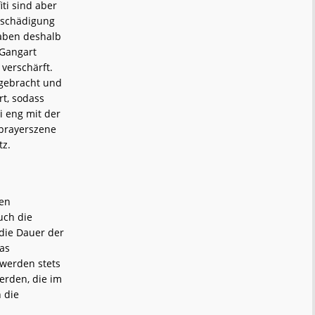
iti sind aber
Beschädigung
aben deshalb
 Gangart
verschärft.
 gebracht und
t, sodass
i eng mit der
Sprayerszene
tz.
den
uch die
 die Dauer der
as
 werden stets
erden, die im
 die