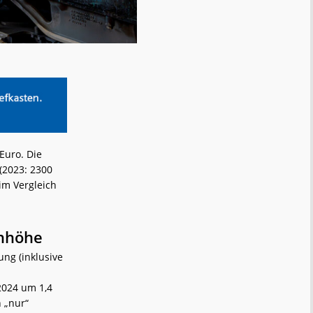
Euro. Die
 (2023: 2300
 im Vergleich
enhöhe
ng (inklusive
2024 um 1,4
 „nur“