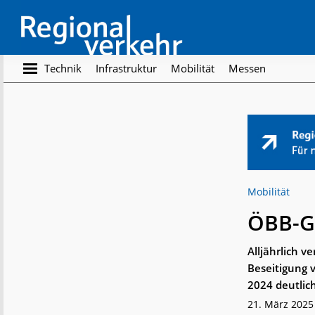
Skip
Skip
to
to
main
footer
content
Regionalverkehr
Die
Technik
Infrastruktur
Mobilität
Messen
Fachzeitschrift
für
den
Öffentlichen
Personennahverkehr
Mobilität
ÖBB-Gr
Alljährlich 
Beseitigung v
2024 deutlich
21. März 2025