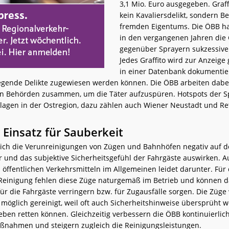
3,1 Mio. Euro ausgegeben. Graff
kein Kavaliersdelikt, sondern 
fremden Eigentums. Die ÖBB h
in den vergangenen Jahren die
gegenüber Sprayern sukzessive 
Jedes Graffito wird zur Anzeige
in einer Datenbank dokumentier
egende Delikte zugewiesen werden können. Die ÖBB arbeiten dabe
en Behörden zusammen, um die Täter aufzuspüren. Hotspots der 
nlagen in der Ostregion, dazu zählen auch Wiener Neustadt und Re
 Einsatz für Sauberkeit
s sich die Verunreinigungen von Zügen und Bahnhöfen negativ auf 
r und das subjektive Sicherheitsgefühl der Fahrgäste auswirken. A
 öffentlichen Verkehrsmitteln im Allgemeinen leidet darunter. Für
einigung fehlen diese Züge naturgemäß im Betrieb und können d
ür die Fahrgäste verringern bzw. für Zugausfälle sorgen. Die Züge
 möglich gereinigt, weil oft auch Sicherheitshinweise übersprüht w
eben retten können. Gleichzeitig verbessern die ÖBB kontinuierlich
nahmen und steigern zugleich die Reinigungsleistungen.