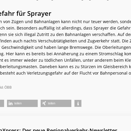
fahr für Sprayer
n von Zügen und Bahnanlagen kann nicht nur teuer werden, sond
ch sein. Besonders auffällig ist allerdings, dass Sprayer die Gefahr
enn sie sich illegal Zutritt zu den Bahnanlagen verschaffen. Auf d
inden auch nachts Verschubtätigkeiten und Zugverkehr statt. Die
r Geschwindigkeit und haben lange Bremswege. Die Oberleitungen
g. Hier kann es bereits bei Annäherung zu einem Stromschlag k
 es immer wieder zu tödlichen Unfällen, unter anderem beim Kle
erleitungsmasten. Daneben kann es zu Stürzen im Gleisbereich
besteht auch Verletzungsgefahr auf der Flucht vor Bahnpersonal od
ild: ÖBB
teilen
teilen
ioXpress: Der neue Regionalverkehr-Newsletter