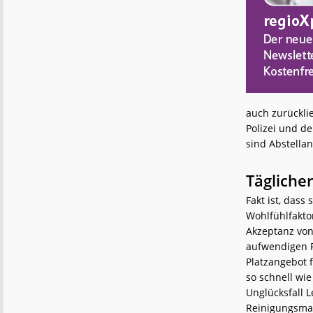
auch zurückli
Polizei und d
sind Abstella
Täglicher
Fakt ist, das
Wohlfühlfakto
Akzeptanz von
aufwendigen R
Platzangebot f
so schnell wie
Unglücksfall L
Reinigungsmaß