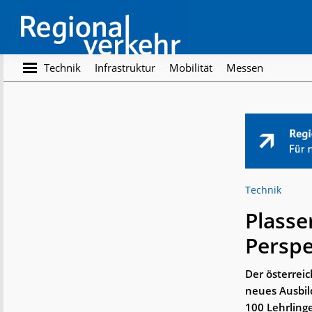
Skip
Skip
to
to
main
footer
content
Regionalverkehr
Die
Technik
Infrastruktur
Mobilität
Messen
Fachzeitschrift
für
den
Öffentlichen
Personennahverkehr
Technik
Plasse
Perspe
Der österreic
neues Ausbil
100 Lehrling