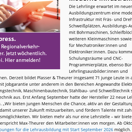
Die Lehrlinge erwartet im neue
Ausbildungszentrum eine mod
Infrastruktur mit Fräs- und Dr
Schweißplätzen, Ausbildungs-A
mit Bohrmaschinen, Schleifblö
weiteren Kleinmaschinen sowie
für Mechatroniker:innen und
Elektroniker:innen. Dazu komm
Schulungsräume und CNC-
Programmierplätze, ebenso Bür
Lehrlingsausbilder:innen und
nen. Derzeit bildet Plasser & Theurer insgesamt 71 junge Leute in 
it Jobgarantie unter anderem in den Bereichen Angewandte Elektr
ngstechnik, Maschinenbautechnik, Stahlbau- und Schweißtechnik 
chnik aus. Erst Anfang September hatte der Hersteller 22 neue Le
„Wir bieten jungen Menschen die Chance, aktiv an der Gestaltun
 damit unserer Zukunft mitzuarbeiten, und fördern Talente mit zah
möglichkeiten. Wir bieten mehr als nur eine Lehrstelle – wir biet
 verspricht Max-Theurer den Mitarbeiter:innen von morgen. Ab Okt
ungen für die Lehrausbildung mit Start September 2026
möglich.