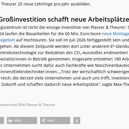
& Theurer 25 neue Lehrlinge pro Jahr ausbilden.
Großinvestition schafft neue Arbeitsplätz
szentrum ist nicht die einzige Investition von Plasser & Theurer: S
4 laufen die Bauarbeiten für die 60 Mio. Euro teure
neue Montage
iegebiet
auf Hochtouren. Sie soll im Juli 2026 fertiggestellt sein u
b gehen. Ab diesem Zeitpunkt werden dort unter anderem E³-Gleis
Antriebstechnologie zur Reduktion des CO₂-Ausstoßes endmontiert 
pezialist:innen in Betrieb genommen. Insgesamt entstehen 180 Arbe
s Unternehmen sucht dafür auch Fachkräfte wie Maschinenbautec
:innen/Elektrotechniker:innen. „Trotz der wirtschaftlich schwierige
reich, die derzeit viele Unternehmen und auch uns trifft, investie
re Zukunft und schaffen dadurch neue Arbeitsplätze“, sagte Max-Th
.
heurer/red, Bild: Plasser & Theurer
teilen
teilen