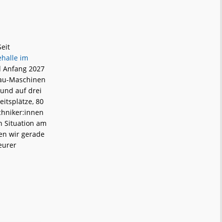
e
eit
halle im
nd Anfang 2027
bau-Maschinen
und auf drei
itsplätze, 80
hniker:innen
n Situation am
ren wir gerade
eurer