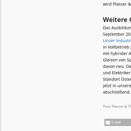
wird Plasser 
Weitere 
Das Ausbildung
September 202
Linzer Industr
in Vollbetrie
mit hybrider 
Gleisen von S
davon neu. Da
und Elektriker
Standort Öster
jetzt in unse
abschließend
Text: Plasser & T
E-Mail