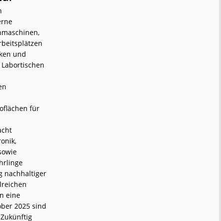
n
erne
ehmaschinen,
rbeitsplätzen
cken und
 Labortischen
en
oflächen für
acht
onik,
sowie
hrlinge
g nachhaltiger
lreichen
en eine
ober 2025 sind
 Zukünftig