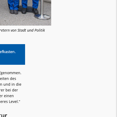
etern von Stadt und Politik
aufgenommen.
Zeiten des
n und in die
er bei der
er einen
eres Level.“
tur