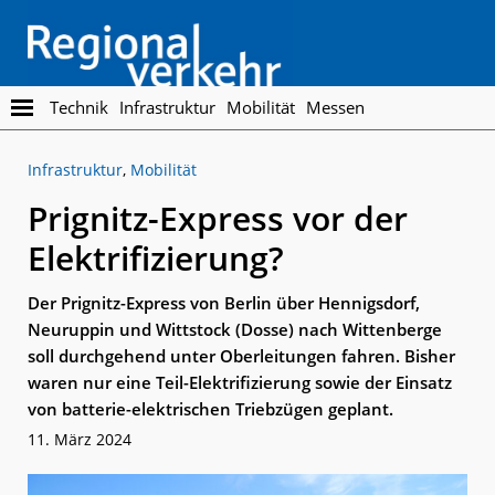
Skip
Skip
to
to
main
footer
content
Regionalverkehr
Die
Technik
Infrastruktur
Mobilität
Messen
Fachzeitschrift
für
Infrastruktur
,
Mobilität
den
Öffentlichen
Prignitz-Express vor der
Personennahverkehr
Elektrifizierung?
Der Prignitz-Express von Berlin über Hennigsdorf,
Neuruppin und Wittstock (Dosse) nach Wittenberge
soll durchgehend unter Oberleitungen fahren. Bisher
waren nur eine Teil-Elektrifizierung sowie der Einsatz
von batterie-elektrischen Triebzügen geplant.
11. März 2024