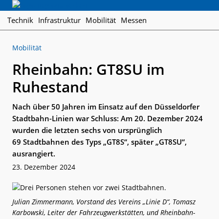
Skip
Skip
Skip
Regionalverkehr
to
to
to
Die
Technik
Infrastruktur
Mobilität
Messen
primary
main
footer
Fachzeitschrift
navigation
content
für
Mobilität
den
Öffentlichen
Rheinbahn: GT8SU im
Personennahverkehr
Ruhestand
Nach über 50 Jahren im Einsatz auf den Düsseldorfer
Stadtbahn-Linien war Schluss: Am 20. Dezember 2024
wurden die letzten sechs von ursprünglich
69 Stadtbahnen des Typs „GT8S“, später „GT8SU“,
ausrangiert.
23. Dezember 2024
Julian Zimmermann, Vorstand des Vereins „Linie D“, Tomasz
Karbowski, Leiter der Fahrzeugwerkstätten, und Rheinbahn-