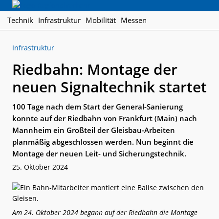
Skip
Skip
Skip
Regionalverkehr
to
to
to
Die
Technik
Infrastruktur
Mobilität
Messen
primary
main
footer
Fachzeitschrift
navigation
content
für
Infrastruktur
den
Öffentlichen
Riedbahn: Montage der
Personennahverkehr
neuen Signaltechnik startet
100 Tage nach dem Start der General-Sanierung
konnte auf der Riedbahn von Frankfurt (Main) nach
Mannheim ein Großteil der Gleisbau-Arbeiten
planmäßig abgeschlossen werden. Nun beginnt die
Montage der neuen Leit- und Sicherungstechnik.
25. Oktober 2024
Am 24. Oktober 2024 begann auf der Riedbahn die Montage