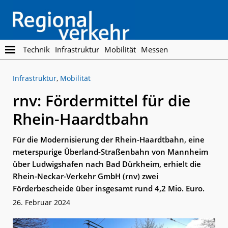
Skip
Skip
to
to
main
footer
content
Regionalverkehr
Die
Technik
Infrastruktur
Mobilität
Messen
Fachzeitschrift
für
Infrastruktur
,
Mobilität
den
Öffentlichen
rnv: Fördermittel für die
Personennahverkehr
Rhein-Haardtbahn
Für die Modernisierung der Rhein-Haardtbahn, eine
meterspurige Überland-Straßenbahn von Mannheim
über Ludwigshafen nach Bad Dürkheim, erhielt die
Rhein-Neckar-Verkehr GmbH (rnv) zwei
Förderbescheide über insgesamt rund 4,2 Mio. Euro.
26. Februar 2024